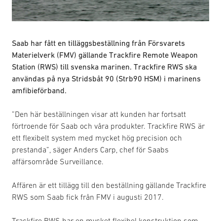
Saab har fått en tilläggsbeställning från Försvarets
Materielverk (FMV) gällande Trackfire Remote Weapon
Station (RWS) till svenska marinen. Trackfire RWS ska
användas på nya Stridsbåt 90 (Strb90 HSM) i marinens
amfibieförband.
”Den här beställningen visar att kunden har fortsatt
förtroende för Saab och våra produkter. Trackfire RWS är
ett flexibelt system med mycket hög precision och
prestanda”, säger Anders Carp, chef för Saabs
affärsområde Surveillance.
Affären är ett tillägg till den beställning gällande Trackfire
RWS som Saab fick från FMV i augusti 2017.
Trackfire RWS har en mycket flexibel konstruktion som