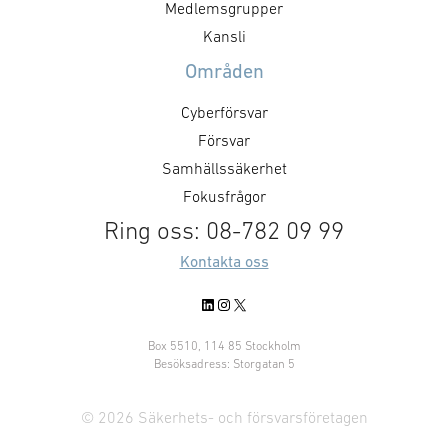
Medlemsgrupper
Kansli
Områden
Cyberförsvar
Försvar
Samhällssäkerhet
Fokusfrågor
Ring oss: 08-782 09 99
Kontakta oss
LinkedIn
Instagram
X
Box 5510, 114 85 Stockholm
Besöksadress: Storgatan 5
© 2026 Säkerhets- och försvarsföretagen