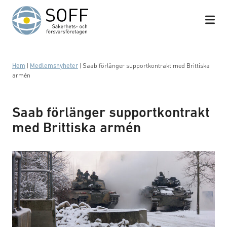
Hoppa till innehåll
Hem
|
Medlemsnyheter
|
Saab förlänger supportkontrakt med Brittiska
armén
Saab förlänger supportkontrakt
med Brittiska armén