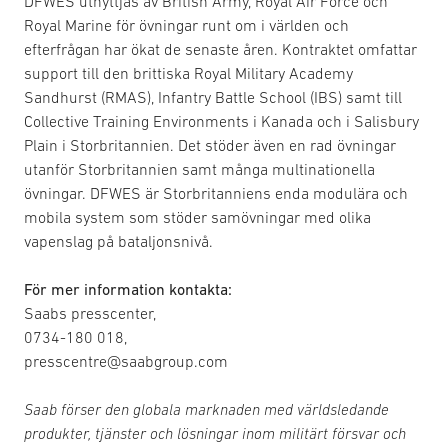
DFWES utnyttjas av British Army, Royal Air Force och
Royal Marine för övningar runt om i världen och
efterfrågan har ökat de senaste åren. Kontraktet omfattar
support till den brittiska Royal Military Academy
Sandhurst (RMAS), Infantry Battle School (IBS) samt till
Collective Training Environments i Kanada och i Salisbury
Plain i Storbritannien. Det stöder även en rad övningar
utanför Storbritannien samt många multinationella
övningar. DFWES är Storbritanniens enda modulära och
mobila system som stöder samövningar med olika
vapenslag på bataljonsnivå.
För mer information kontakta:
Saabs presscenter,
0734-180 018,
presscentre@saabgroup.com
Saab förser den globala marknaden med världsledande
produkter, tjänster och lösningar inom militärt försvar och