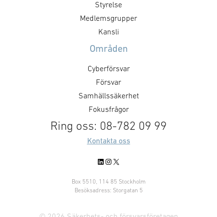
Styrelse
Medlemsgrupper
Kansli
Områden
Cyberförsvar
Försvar
Samhällssäkerhet
Fokusfrågor
Ring oss: 08-782 09 99
Kontakta oss
LinkedIn
Instagram
X
Box 5510, 114 85 Stockholm
Besöksadress: Storgatan 5
© 2026 Säkerhets- och försvarsföretagen