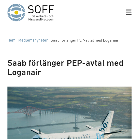
Hoppa till innehåll
Hem
|
Medlemsnyheter
|
Saab förlänger PEP-avtal med Loganair
Saab förlänger PEP-avtal med
Loganair