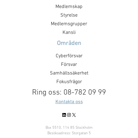
Medlemskap
Styrelse
Medlemsgrupper
Kansli
Områden
Cyberförsvar
Försvar
Samhällssäkerhet
Fokusfrågor
Ring oss: 08-782 09 99
Kontakta oss
LinkedIn
Instagram
X
Box 5510, 114 85 Stockholm
Besöksadress: Storgatan 5