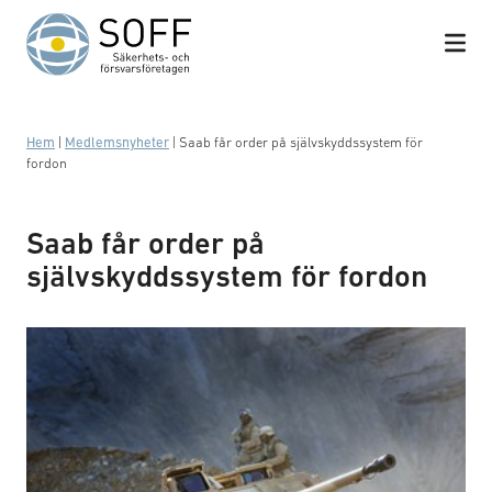
Hoppa till innehåll
Hem
|
Medlemsnyheter
|
Saab får order på självskyddssystem för
fordon
Saab får order på
självskyddssystem för fordon
LEDS 50 self prtection system