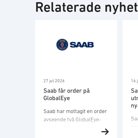
Relaterade nyhe
27 jul 2026
16 
Saab får order på
Sa
GlobalEye
ut
ny
Saab har mottagit en order
Sa
avseende två GlobalEye-
ko
flygplan från ett land i
ma
Mellanösternregionen.