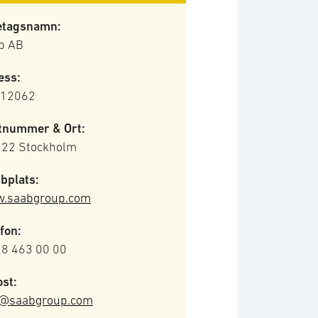
etagsnamn:
b AB
ess:
 12062
tnummer & Ort:
 22 Stockholm
bplats:
.saabgroup.com
fon:
 8 463 00 00
st:
o@saabgroup.com