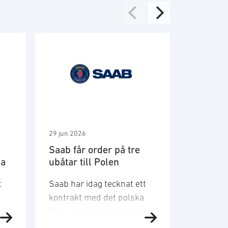
29 jun 2026
2 jun 2026
Saab får order på tre
Saab få
na
ubåtar till Polen
simuler
t
Saab har idag tecknat ett
Saab har
s
kontrakt med det polska
order på
6
försvarsdepartementets
från den
upphandlingsmyndighet
armén på