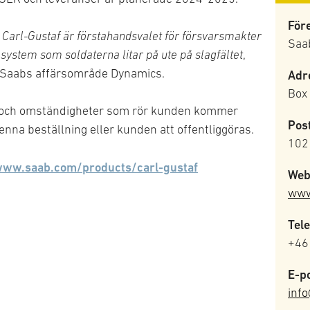
För
att Carl-Gustaf är förstahandsvalet för försvarsmakter
Saa
 system som soldaterna litar på ute på slagfältet
,
r Saabs affärsområde Dynamics.
Adr
Box
 och omständigheter som rör kunden kommer
Pos
enna beställning eller kunden att offentliggöras.
102
ww.saab.com/products/carl-gustaf
Web
www
Tele
+46
E-po
inf