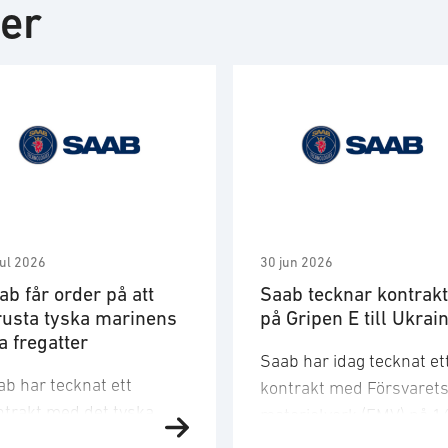
ter
jul 2026
30 jun 2026
ab får order på att
Saab tecknar kontrakt
rusta tyska marinens
på Gripen E till Ukrai
a fregatter
Saab har idag tecknat et
ab har tecknat ett
kontrakt med Försvaret
ntrakt med det tyska
materielverk (FMV) på 1
rina försvarsbolaget
stridsflygplan av