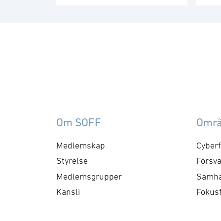
TK
Ordervärdet är 10,1
or
miljarder kronor och
och
leveranser kommer att ske
le
2030. − Denna order
ko
understryker vårt åtagande
se
att erbjuda kunder en
ty
beprövad spanings- och
fr
ledningsförmåga för flera
A-
domäner. Det växande
Om SOFF
Omr
cir
intresset för GlobalEye på
och
den globala marknaden
Medlemskap
Cyberf
TK
visar att systemet möter de
Styrelse
Försva
me
…
Medlemsgrupper
Samhä
Kansli
Fokus