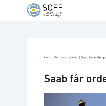
Hoppa till innehåll
Hem
|
Medlemsnyheter
|
Saab får order p
Saab får ord