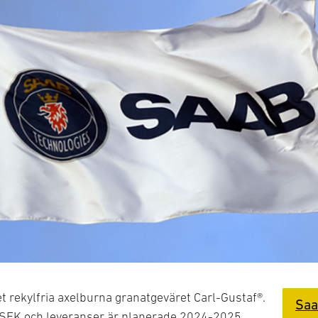
t rekylfria axelburna granatgeväret Carl-Gustaf®.
Saa
r SEK och leveranser är planerade 2024-2025.