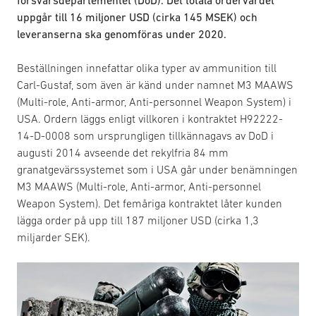
försvarsdepartementet (DoD). Det totala ordervärdet
uppgår till 16 miljoner USD (cirka 145 MSEK) och
leveranserna ska genomföras under 2020.
Beställningen innefattar olika typer av ammunition till
Carl-Gustaf, som även är känd under namnet M3 MAAWS
(Multi-role, Anti-armor, Anti-personnel Weapon System) i
USA. Ordern läggs enligt villkoren i kontraktet H92222-
14-D-0008 som ursprungligen tillkännagavs av DoD i
augusti 2014 avseende det rekylfria 84 mm
granatgevärssystemet som i USA går under benämningen
M3 MAAWS (Multi-role, Anti-armor, Anti-personnel
Weapon System). Det femåriga kontraktet låter kunden
lägga order på upp till 187 miljoner USD (cirka 1,3
miljarder SEK).