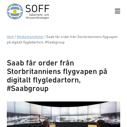
Hoppa till innehåll
Hem
|
Medlemsnyheter
|
Saab får order från Storbritanniens flygvapen
på digitalt flygledartorn, #Saabgroup
Saab får order från
Storbritanniens flygvapen på
digitalt flygledartorn,
#Saabgroup
Remote Tower