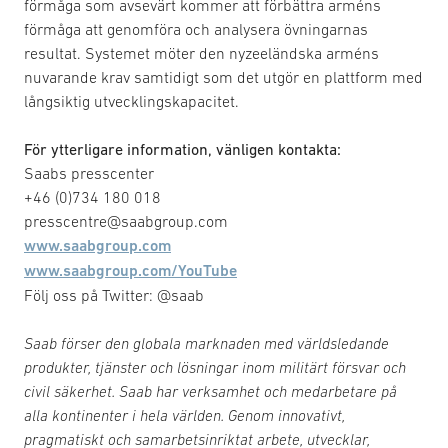
förmåga som avsevärt kommer att förbättra arméns
förmåga att genomföra och analysera övningarnas
resultat. Systemet möter den nyzeeländska arméns
nuvarande krav samtidigt som det utgör en plattform med
långsiktig utvecklingskapacitet.
För ytterligare information, vänligen kontakta:
Saabs presscenter
+46 (0)734 180 018
presscentre@saabgroup.com
www.saabgroup.com
www.saabgroup.com/YouTube
Följ oss på Twitter: @saab
Saab förser den globala marknaden med världsledande
produkter, tjänster och lösningar inom militärt försvar och
civil säkerhet. Saab har verksamhet och medarbetare på
alla kontinenter i hela världen. Genom innovativt,
pragmatiskt och samarbetsinriktat arbete, utvecklar,