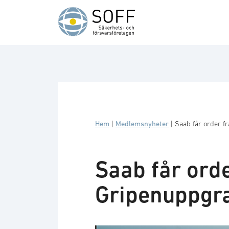
Hoppa till innehåll
Hem
|
Medlemsnyheter
|
Saab får order 
Saab får ord
Gripenuppgr