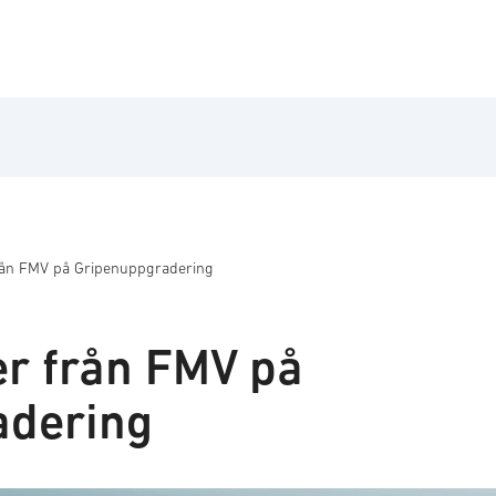
från FMV på Gripenuppgradering
er från FMV på
adering