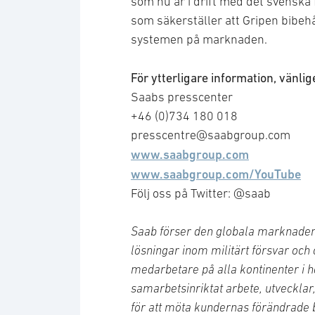
som nu är i drift med det svenska 
som säkerställer att Gripen bibehå
systemen på marknaden.
För ytterligare information, vänli
Saabs presscenter
+46 (0)734 180 018
presscentre@saabgroup.com
www.saabgroup.com
www.saabgroup.com/YouTube
Följ oss på Twitter: @saab
Saab förser den globala marknaden
lösningar inom militärt försvar och
medarbetare på alla kontinenter i h
samarbetsinriktat arbete, utvecklar
för att möta kundernas förändrade 