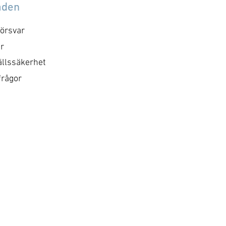
åden
örsvar
r
llssäkerhet
frågor