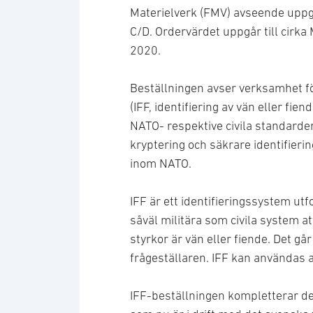
Materielverk (FMV) avseende uppgr
C/D. Ordervärdet uppgår till cir
2020.
Beställningen avser verksamhet f
(IFF, identifiering av vän eller fi
NATO- respektive civila standarde
kryptering och säkrare identifierin
inom NATO.
IFF är ett identifieringssystem utf
såväl militära som civila system at
styrkor är vän eller fiende. Det g
frågeställaren. IFF kan användas av
IFF-beställningen kompletterar d