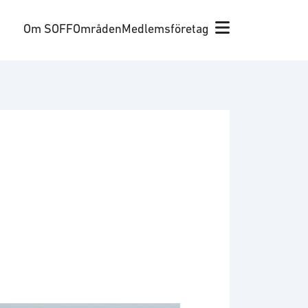
Om SOFF
Områden
Medlemsföretag