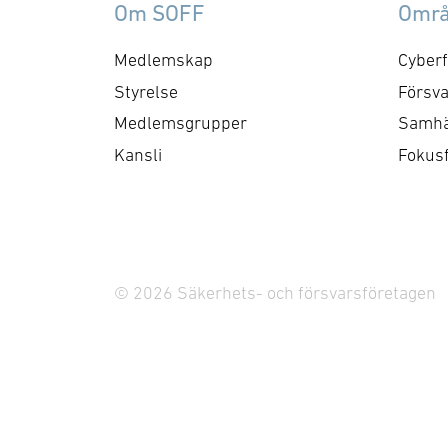
Om SOFF
Omr
Medlemskap
Cyberf
Styrelse
Försva
Medlemsgrupper
Samhä
Kansli
Fokus
© 2026 Säkerhets- och försvarsföretagen