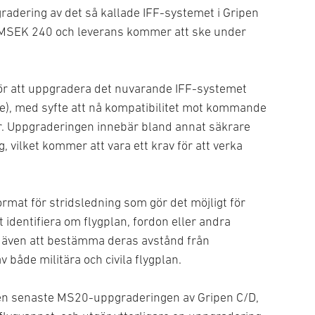
adering av det så kallade IFF-systemet i Gripen
ka MSEK 240 och leverans kommer att ske under
ör att uppgradera det nuvarande IFF-systemet
ende), med syfte att nå kompatibilitet mot kommande
r. Uppgraderingen innebär bland annat säkrare
g, vilket kommer att vara ett krav för att verka
ormat för stridsledning som gör det möjligt för
t identifiera om flygplan, fordon eller andra
år även att bestämma deras avstånd från
 både militära och civila flygplan.
en senaste MS20-uppgraderingen av Gripen C/D,