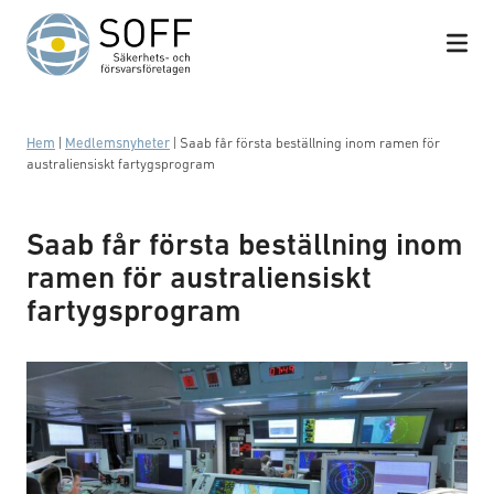
Hoppa till innehåll
Hem
|
Medlemsnyheter
|
Saab får första beställning inom ramen för
australiensiskt fartygsprogram
Saab får första beställning inom
ramen för australiensiskt
fartygsprogram