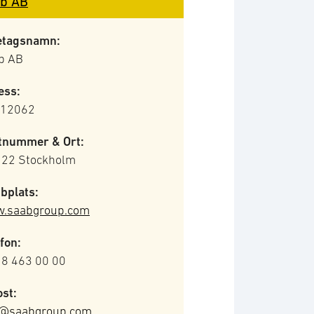
b AB
etagsnamn:
b AB
ess:
 12062
tnummer & Ort:
 22 Stockholm
bplats:
.saabgroup.com
fon:
 8 463 00 00
st:
o@saabgroup.com