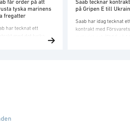
ab får order på att
Saab tecknar kontrakt
rusta tyska marinens
på Gripen E till Ukrai
a fregatter
Saab har idag tecknat et
ab har tecknat ett
kontrakt med Försvaret
ntrakt med det tyska
materielverk (FMV) på 1
rina försvarsbolaget
stridsflygplan av
MS och tagit emot en
typen Gripen E till Ukrai
der gällande leveranser
Orderbeloppet motsvara
 integration av
cirka 24,6 miljarder kro
dningssystem,
och ordern kommer att
mpositstrukturer och
bokas i det tredje kvarta
nsorer på fyra av den
2026. Saabs leveranser t
ska marinens nya
FMV är planerade att sk
egatter av klassen MEKO
2029-2030. Kontraktet
200 DEU. Ordervärdet är
innefattar utöver de 16
åden
ka 8,7 miljarder kronor
Gripen E-flygplanen äve
 Saabs leveranser till