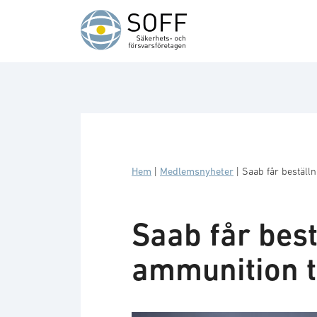
Hoppa till innehåll
Hem
|
Medlemsnyheter
|
Saab får beställn
Saab får best
ammunition ti