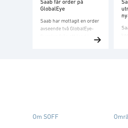
Saab får order på
Sa
GlobalEye
ut
ny
Saab har mottagit en order
Sa
avseende två GlobalEye-
ko
flygplan från ett land i
ma
Mellanösternregionen.
TK
Ordervärdet är 10,1
or
miljarder kronor och
och
leveranser kommer att ske
le
2030. − Denna order
ko
understryker vårt åtagande
se
att erbjuda kunder en
ty
beprövad spanings- och
fr
ledningsförmåga för flera
A-
domäner. Det växande
Om SOFF
Omr
cir
intresset för GlobalEye på
och