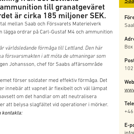
Saa
 ammunition till granatgeväret
det är cirka 185 miljoner SEK.
För
tal mellan Saab och Försvarets Materielverk
Saa
an lägga ordrar på Carl-Gustaf M4 och ammunition
Adr
Box
 vår världsledande förmåga till Lettland. Den här
ska försvarsmakten i att möta de utmaningar som
Pos
rgen Johansson, chef för Saabs affärsområde
102
emet förser soldater med effektiv förmåga. Det
Web
 innebär att vapnet är flexibelt och väl lämpat
www
, oavsett om det handlar om att neutralisera
Tele
r att belysa slagfältet vid operationer i mörker.
+46
n kontakta:
E-po
inf