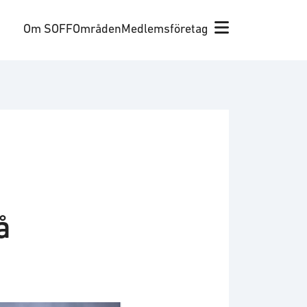
Om SOFF
Områden
Medlemsföretag
å