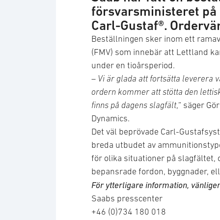
försvarsministeret på
Carl-Gustaf®. Ordervär
Beställningen sker inom ett ramav
(FMV) som innebär att Lettland k
under en tioårsperiod.
–
Vi är glada att fortsätta leverera
ordern kommer att stötta den letti
finns på dagens slagfält
,” säger Gö
Dynamics.
Det väl beprövade Carl-Gustafsyst
breda utbudet av ammunitionstyper
för olika situationer på slagfältet
bepansrade fordon, byggnader, elle
För ytterligare information, vänlige
Saabs presscenter
+46 (0)734 180 018