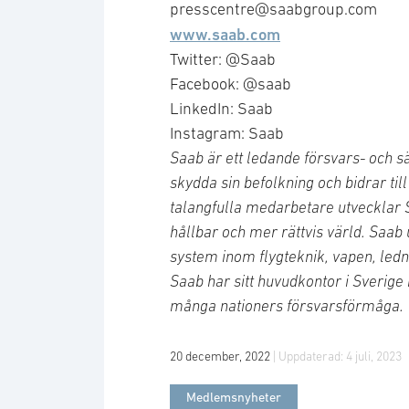
presscentre@saabgroup.com
www.saab.com
Twitter: @Saab
Facebook: @saab
LinkedIn: Saab
Instagram: Saab
Saab är ett ledande försvars- och s
skydda sin befolkning och bidrar ti
talangfulla medarbetare utvecklar 
hållbar och mer rättvis värld. Saab
system inom flygteknik, vapen, led
Saab har sitt huvudkontor i Sverig
många nationers försvarsförmåga.
20 december, 2022
| Uppdaterad:
4 juli, 2023
Medlemsnyheter