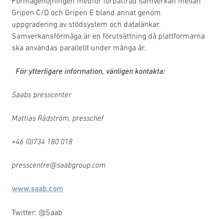
Förmågehöjningen medför förbättrad samverkan mellan
Gripen C/D och Gripen E bland annat genom
uppgradering av stödsystem och datalänkar.
Samverkansförmåga är en förutsättning då plattformarna
ska användas parallellt under många år.
För ytterligare information, vänligen kontakta:
Saabs presscenter
Mattias Rådström, presschef
+46 (0)734
180
018
presscentre@saabgroup.com
www.saab.com
Twitter: @Saab