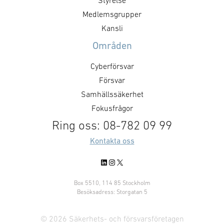
Styrelse
Medlemsgrupper
Kansli
Områden
Cyberförsvar
Försvar
Samhällssäkerhet
Fokusfrågor
Ring oss: 08-782 09 99
Kontakta oss
LinkedIn
Instagram
X
Box 5510, 114 85 Stockholm
Besöksadress: Storgatan 5
© 2026 Säkerhets- och försvarsföretagen