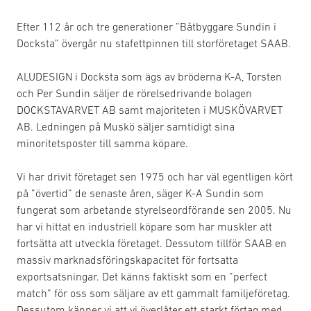
Efter 112 år och tre generationer ”Båtbyggare Sundin i
Docksta” övergår nu stafettpinnen till storföretaget SAAB.
ALUDESIGN i Docksta som ägs av bröderna K-A, Torsten
och Per Sundin säljer de rörelsedrivande bolagen
DOCKSTAVARVET AB samt majoriteten i MUSKÖVARVET
AB. Ledningen på Muskö säljer samtidigt sina
minoritetsposter till samma köpare.
Vi har drivit företaget sen 1975 och har väl egentligen kört
på ”övertid” de senaste åren, säger K-A Sundin som
fungerat som arbetande styrelseordförande sen 2005. Nu
har vi hittat en industriell köpare som har muskler att
fortsätta att utveckla företaget. Dessutom tillför SAAB en
massiv marknadsföringskapacitet för fortsatta
exportsatsningar. Det känns faktiskt som en ”perfect
match” för oss som säljare av ett gammalt familjeföretag.
Dessutom känner vi att vi överlåter ett starkt förtag med