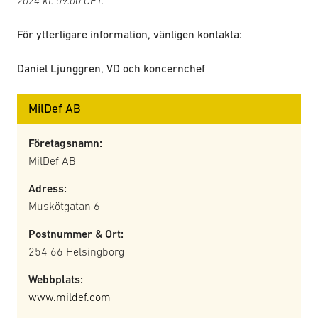
2024 kl. 09:00 CET.
För ytterligare information, vänligen kontakta:
Daniel Ljunggren, VD och koncernchef
MilDef AB
Företagsnamn:
MilDef AB
Adress:
Muskötgatan 6
Postnummer & Ort:
254 66 Helsingborg
Webbplats:
www.mildef.com