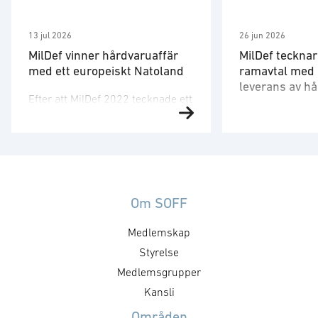
13 jul 2026
26 jun 2026
MilDef vinner hårdvaruaffär
MilDef tecknar
med ett europeiskt Natoland
ramavtal med 
leverans av h
Efter att MilDef 2022 tecknade ett
OneCIS™ mjuk
Ramavtalet med
20-årigt ramavtal med
materielverk (F
försvarsmakten i ett icke
helhetslösning 
namngivet Nato-land har en stor
ledningsstödsys
mängd hårdvara nu beställts.
interoperabilite
Leveransen gäller digitalisering
till den svensk
av landets armé och är den
Om SOFF
Lösningen bestå
enskilt största beställningen av
Medlemskap
mjukvara OneCIS
hårdvara som MilDef hittills
hårdvara och in
mottagit. Ordervärdet är cirka
Styrelse
tjänster inom he
553 miljoner kronor och
Medlemsgrupper
Ramavtalet har et
leveranserna beräknas ske under
Kansli
men inte garant
2027. Leveransen avser
Områden