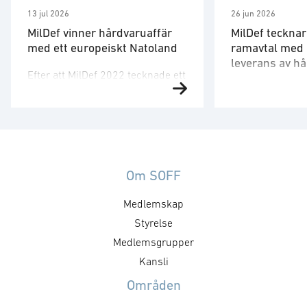
13 jul 2026
26 jun 2026
MilDef vinner hårdvaruaffär
MilDef tecknar
med ett europeiskt Natoland
ramavtal med 
leverans av h
Efter att MilDef 2022 tecknade ett
OneCIS™ mjuk
Ramavtalet med
20-årigt ramavtal med
materielverk (F
försvarsmakten i ett icke
helhetslösning 
namngivet Nato-land har en stor
ledningsstödsys
mängd hårdvara nu beställts.
interoperabilite
Leveransen gäller digitalisering
till den svensk
av landets armé och är den
Om SOFF
Lösningen bestå
enskilt största beställningen av
Medlemskap
mjukvara OneCIS
hårdvara som MilDef hittills
hårdvara och in
mottagit. Ordervärdet är cirka
Styrelse
tjänster inom he
553 miljoner kronor och
Medlemsgrupper
Ramavtalet har et
leveranserna beräknas ske under
Kansli
men inte garant
2027. Leveransen avser
Områden
upp till 1,5 milj
uppgradering …
samband med 