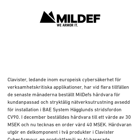
Clavister, ledande inom europeisk cybersäkerhet för
verksamhetskritiska applikationer, har vid flera tillfällen
de senaste månaderna beställt MilDefs hårdvara för
kundanpassad och stryktålig nätverksutrustning avsedd
för installation i BAE System Hägglunds stridsfordon
CV90. I december beställdes hårdvara till ett värde av 30
MSEK och nu tecknas en order värd 40 MSEK. Hårdvaran
utgör en delkomponent i två produkter i Clavister
CyberArmour, en produktfamilj av
AI
-baserade,