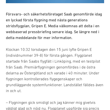
Försvars- och säkerhetsföretaget Saab genomförde idag
en lyckad första flygning med nästa generations
stridsflygplan, Gripen E. Media välkomnas att delta i en
webbaserad pressbriefing senare idag. Se längre ned i
detta meddelande för mer information.
Klockan 10:32 torsdagen den 15 juni lyfte Gripen E
(individnummer 39-8) för första gången. Flygplanet
startade från Saabs flygfält i Linköping, med en testpilot
från Saab. Premiärflygningen genomfördes i de östra
delarna av Östergötland och varade i 40 minuter. Under
flygningen kontrollerades flygegenskaper och
grundläggande systemfunktioner. Landstället fälldes även
in och ut.
– Flygningen gick smidigt och jag känner mig givetvis
väldigt glad och nöjd nu. Flygplanet uppförde sig precis