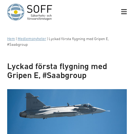
Hoppa till innehåll
Hem
|
Medlemsnyheter
|
Lyckad första flygning med Gripen E,
#Saabgroup
Lyckad första flygning med
Gripen E, #Saabgroup