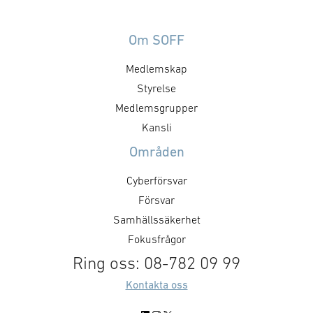
förpackar nu Kriisa Consulting
AB sina samlade kunskaper i en
fristående produkt som
Om SOFF
skräddarsys efter beställaren:
Medlemskap
EVSIGHT. – Det som gör vårt
system unikt är att det
Styrelse
visualiserar resultatet grafiskt
Medlemsgrupper
oberoende av var rådatan
Kansli
kommer ifrån, förklarar Gustav
Områden
Jonsson på …
Cyberförsvar
Försvar
Samhällssäkerhet
Fokusfrågor
Ring oss: 08-782 09 99
Kontakta oss