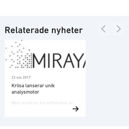
Relaterade nyheter
22 nov 2017
Kriisa lanserar unik
analysmotor
Med dryga tio års erfarenhet av
utvärdering och analys av
händelsebaserad data för
svenska försvarsmakten,