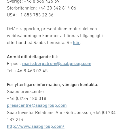
Sverige: +46 8 566 426 69
Storbritannien: +44 20 342 814 06
USA: +1 855 753 22 36
Delårsrapporten, presentationsmaterialet och
webbsändningen kommer att finnas tillgängligt i
efterhand på Saabs hemsida. Se
här
.
Anmäl ditt deltagande till:
E-post:
marie.bergstrom@saabgroup.com
Tel: +46 8 463 02 45
För ytterligare information, vänligen kontakta:
Saabs presscenter
+46 (0)734 180 018
presscentre@saabgroup.com
Saab Investor Relations, Ann-Sofi Jönsson, +46 (0) 734
187 214
http://www.saabgroup.com/