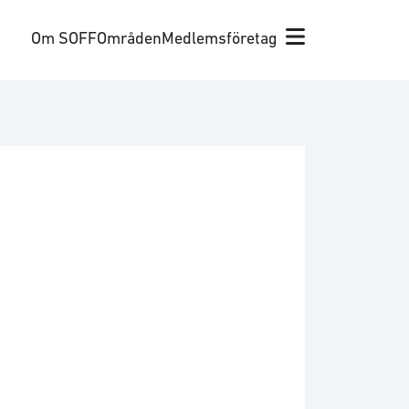
Om SOFF
Områden
Medlemsföretag