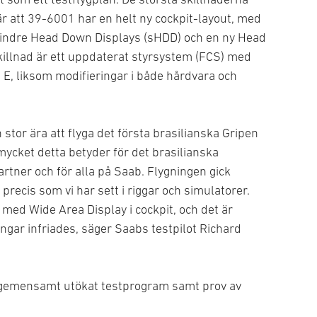
är att 39-6001 har en helt ny cockpit-layout, med
mindre Head Down Displays (sHDD) och en ny Head
killnad är ett uppdaterat styrsystem (FCS) med
 E, liksom modifieringar i både hårdvara och
n stor ära att flyga det första brasilianska Gripen
mycket detta betyder för det brasilianska
artner och för alla på Saab. Flygningen gick
precis som vi har sett i riggar och simulatorer.
 med Wide Area Display i cockpit, och det är
ingar infriades, säger Saabs testpilot Richard
 gemensamt utökat testprogram samt prov av