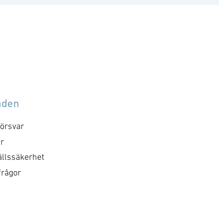
åden
örsvar
r
llssäkerhet
frågor