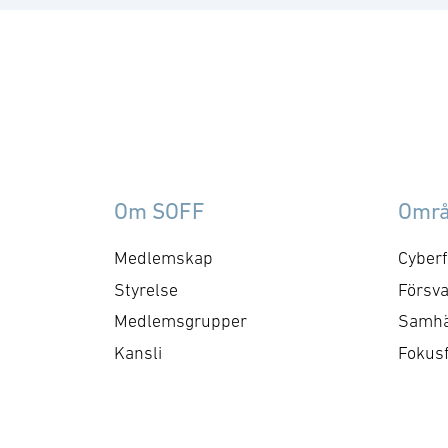
Om SOFF
Omr
Medlemskap
Cyberf
Styrelse
Försva
Medlemsgrupper
Samhä
Kansli
Fokus