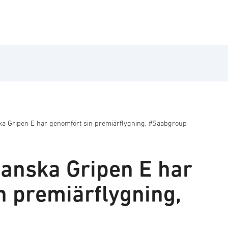
ska Gripen E har genomfört sin premiärflygning, #Saabgroup
ianska Gripen E har
n premiärflygning,