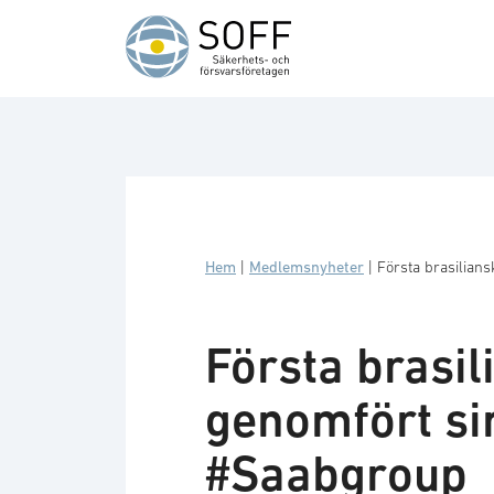
Hoppa till innehåll
Hem
|
Medlemsnyheter
|
Första brasilian
Första brasil
genomfört si
#Saabgroup