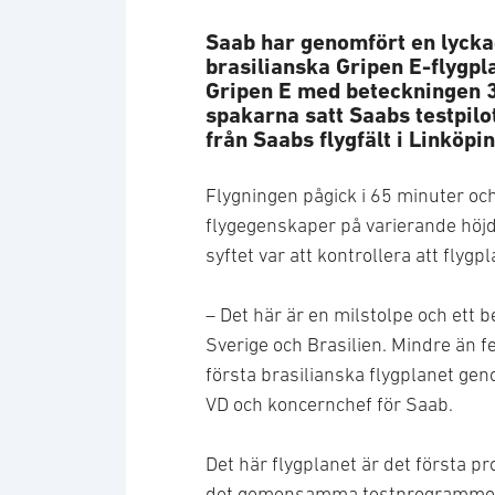
Saab har genomfört en lycka
brasilianska Gripen E-flygpl
Gripen E med beteckningen 3
spakarna satt Saabs testpilo
från Saabs flygfält i Linköpin
Flygningen pågick i 65 minuter och
flygegenskaper på varierande höjde
syftet var att kontrollera att flygp
– Det här är en milstolpe och ett
Sverige och Brasilien. Mindre än f
första brasilianska flygplanet ge
VD och koncernchef för Saab.
Det här flygplanet är det första 
det gemensamma testprogrammet so