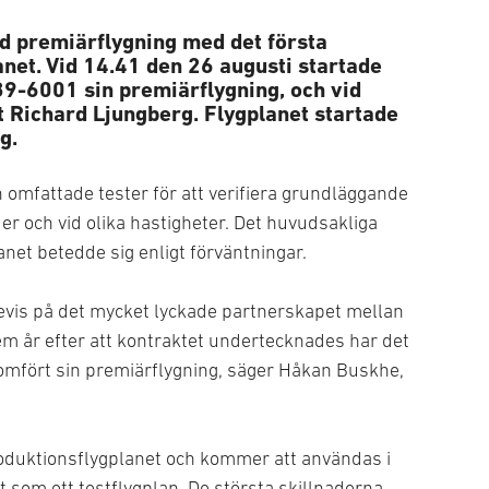
d premiärflygning med det första
anet. Vid 14.41 den 26 augusti startade
9-6001 sin premiärflygning, och vid
t Richard Ljungberg. Flygplanet startade
g.
 omfattade tester för att verifiera grundläggande
r och vid olika hastigheter. Det huvudsakliga
lanet betedde sig enligt förväntningar.
 bevis på det mycket lyckade partnerskapet mellan
em år efter att kontraktet undertecknades har det
nomfört sin premiärflygning, säger Håkan Buskhe,
produktionsflygplanet och kommer att användas i
m ett testflygplan. De största skillnaderna