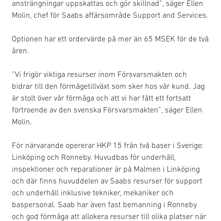
ansträngningar uppskattas och gör skillnad”, säger Ellen
Molin, chef för Saabs affärsområde Support and Services.
Optionen har ett ordervärde på mer än 65 MSEK för de två
åren.
”Vi frigör viktiga resurser inom Försvarsmakten och
bidrar till den förmågetillväxt som sker hos vår kund. Jag
är stolt över vår förmåga och att vi har fått ett fortsatt
förtroende av den svenska Försvarsmakten”, säger Ellen
Molin.
För närvarande opererar HKP 15 från två baser i Sverige:
Linköping och Ronneby. Huvudbas för underhåll,
inspektioner och reparationer är på Malmen i Linköping
och där finns huvuddelen av Saabs resurser för support
och underhåll inklusive tekniker, mekaniker och
baspersonal. Saab har även fast bemanning i Ronneby
och god förmåga att allokera resurser till olika platser när