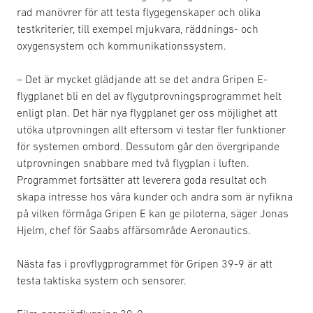
rad manövrer för att testa flygegenskaper och olika
testkriterier, till exempel mjukvara, räddnings- och
oxygensystem och kommunikationssystem.
– Det är mycket glädjande att se det andra Gripen E-
flygplanet bli en del av flygutprovningsprogrammet helt
enligt plan. Det här nya flygplanet ger oss möjlighet att
utöka utprovningen allt eftersom vi testar fler funktioner
för systemen ombord. Dessutom går den övergripande
utprovningen snabbare med två flygplan i luften.
Programmet fortsätter att leverera goda resultat och
skapa intresse hos våra kunder och andra som är nyfikna
på vilken förmåga Gripen E kan ge piloterna, säger Jonas
Hjelm, chef för Saabs affärsområde Aeronautics.
Nästa fas i provflygprogrammet för Gripen 39-9 är att
testa taktiska system och sensorer.