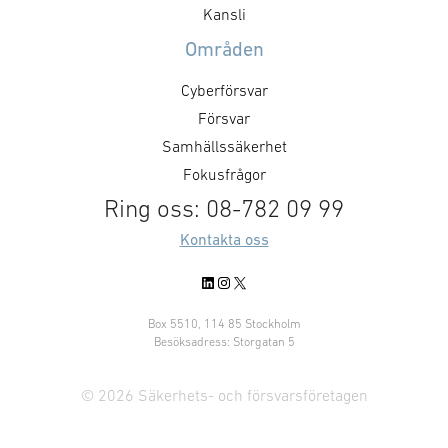
Kansli
Områden
Cyberförsvar
Försvar
Samhällssäkerhet
Fokusfrågor
Ring oss: 08-782 09 99
Kontakta oss
LinkedIn
Instagram
X
Box 5510, 114 85 Stockholm
Besöksadress: Storgatan 5
© 2026 Säkerhets- och försvarsföretagen