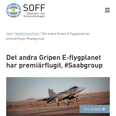
Hoppa till innehåll
Hem
|
Medlemsnyheter
|
Det andra Gripen E-flygplanet har
premiärflugit, #Saabgroup
This picture is brought to You by SAAB AB, and is
Det andra Gripen E-flygplanet
free of all use.
har premiärflugit, #Saabgroup
First Flight 39-9
181126
Om bilden