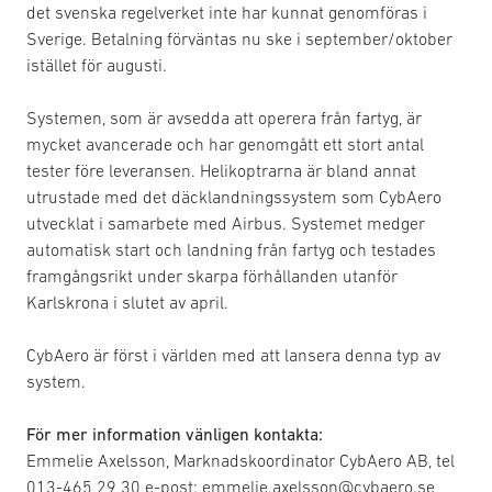
det svenska regelverket inte har kunnat genomföras i
Sverige. Betalning förväntas nu ske i september/oktober
istället för augusti.
Systemen, som är avsedda att operera från fartyg, är
mycket avancerade och har genomgått ett stort antal
tester före leveransen. Helikoptrarna är bland annat
utrustade med det däcklandningssystem som CybAero
utvecklat i samarbete med Airbus. Systemet medger
automatisk start och landning från fartyg och testades
framgångsrikt under skarpa förhållanden utanför
Karlskrona i slutet av april.
CybAero är först i världen med att lansera denna typ av
system.
För mer information vänligen kontakta:
Emmelie Axelsson, Marknadskoordinator CybAero AB, tel
013-465 29 30 e-post: emmelie.axelsson@cybaero.se