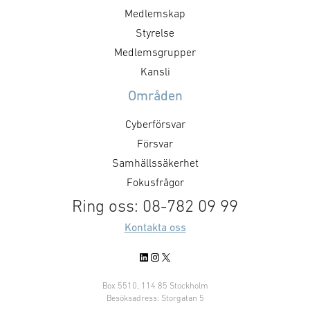
Medlemskap
Styrelse
Medlemsgrupper
Kansli
Områden
Cyberförsvar
Försvar
Samhällssäkerhet
Fokusfrågor
Ring oss: 08-782 09 99
Kontakta oss
LinkedIn
Instagram
X
Box 5510, 114 85 Stockholm
Besöksadress: Storgatan 5