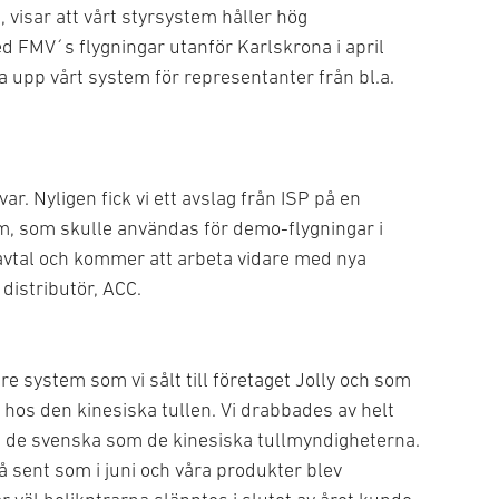
 visar att vårt styrsystem håller hög
d FMV´s flygningar utanför Karlskrona i april
a upp vårt system för representanter från bl.a.
r. Nyligen fick vi ett avslag från ISP på en
m, som skulle användas för demo-flygningar i
a avtal och kommer att arbeta vidare med nya
istributör, ACC.
tre system som vi sålt till företaget Jolly och som
 hos den kinesiska tullen. Vi drabbades av helt
l de svenska som de kinesiska tullmyndigheterna.
 sent som i juni och våra produkter blev