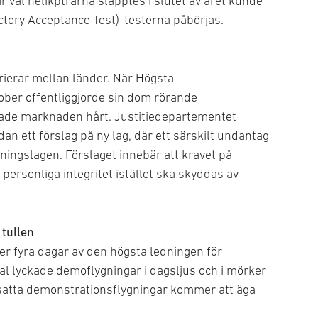
r väl helikptrarna släpptes i slutet av året kunde
ctory Acceptance Test)-testerna påbörjas.
rierar mellan länder. När Högsta
ober offentliggjorde sin dom rörande
rade marknaden hårt. Justitiedepartementet
an ett förslag på ny lag, där ett särskilt undantag
ningslagen. Förslaget innebär att kravet på
s personliga integritet istället ska skyddas av
 tullen
r fyra dagar av den högsta ledningen för
tal lyckade demoflygningar i dagsljus och i mörker
atta demonstrationsflygningar kommer att äga