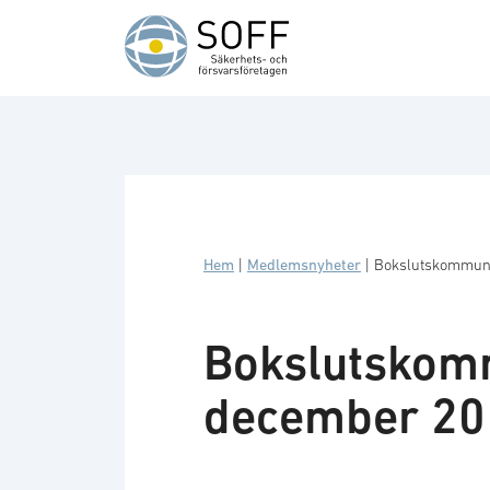
Hoppa till innehåll
Hem
|
Medlemsnyheter
|
Bokslutskommuni
Bokslutskomm
december 201