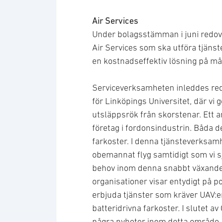
Air Services
Under bolagsstämman i juni redovi
Air Services som ska utföra tjäns
en kostnadseffektiv lösning på må
Serviceverksamheten inleddes red
för Linköpings Universitet, där vi 
utsläppsrök från skorstenar. Ett
företag i fordonsindustrin. Båda
farkoster. I denna tjänsteverksam
obemannat flyg samtidigt som vi s
behov inom denna snabbt växande t
organisationer visar entydigt på p
erbjuda tjänster som kräver UAV:e
batteridrivna farkoster. I slutet 
några nyheter inom detta område.