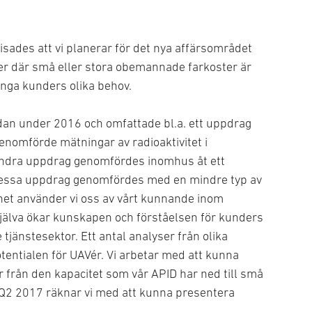
sades att vi planerar för det nya affärsområdet
ter där små eller stora obemannade farkoster är
nga kunders olika behov.
an under 2016 och omfattade bl.a. ett uppdrag
genomförde mätningar av radioaktivitet i
 andra uppdrag genomfördes inomhus åt ett
 dessa uppdrag genomfördes med en mindre typ av
het använder vi oss av vårt kunnande inom
jälva ökar kunskapen och förståelsen för kunders
jänstesektor. Ett antal analyser från olika
otentialen för UAVér. Vi arbetar med att kunna
r från den kapacitet som vår APID har ned till små
av Q2 2017 räknar vi med att kunna presentera