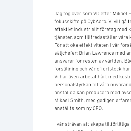
Jag tog över som VD efter Mikael H
fokusskifte på CybAero. Vi vill gå fr
effektivt industriellt företag med
tjänster, som tillfredsställer vår
För att öka effektiviteten i vår för
säljchefer: Brian Lawrence med a
ansvarar för resten av världen. Bå
försäljning och vår offertstock h
Vi har även arbetat hårt med kos
personalstyrkan till våra nuvarande
anställda kan producera med avsevä
Mikael Smith, med gedigen erfaren
anställts som ny CFO.
I vår strävan att skapa tillförlitl