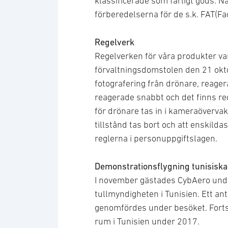
klassificerade som farligt gods. Nä
förberedelserna för de s.k. FAT(Fa
Regelverk
Regelverken för våra produkter va
förvaltningsdomstolen den 21 okt
fotografering från drönare, reage
reagerade snabbt och det finns red
för drönare tas in i kameraövervak
tillstånd tas bort och att enskilda
reglerna i personuppgiftslagen.
Demonstrationsflygning tunisiska
I november gästades CybAero unde
tullmyndigheten i Tunisien. Ett an
genomfördes under besöket. Forts
rum i Tunisien under 2017.