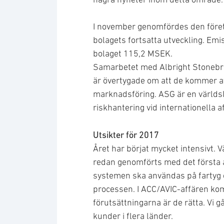
I november genomfördes den föret
bolagets fortsatta utveckling. Emis
bolaget 115,2 MSEK.
Samarbetet med Albright Stonebrid
är övertygade om att de kommer att 
marknadsföring. ASG är en världs
riskhantering vid internationella 
Utsikter för 2017
Året har börjat mycket intensivt. Vå
redan genomförts med det första av
systemen ska användas på fartyg o
processen. I ACC/AVIC-affären komm
förutsättningarna är de rätta. Vi gå
kunder i flera länder.