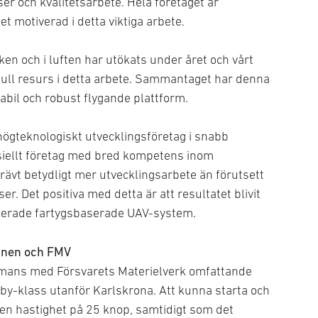
r och kvalitetsarbete. Hela företaget är
 motiverad i detta viktiga arbete.
en och i luften har utökats under året och vårt
efull resurs i detta arbete. Sammantaget har denna
abil och robust flygande plattform.
t högteknologiskt utvecklingsföretag i snabb
siellt företag med bred kompetens inom
rävt betydligt mer utvecklingsarbete än förutsett
r. Det positiva med detta är att resultatet blivit
cerade fartygsbaserade UAV-system.
inen och FMV
ammans med Försvarets Materielverk omfattande
sby-klass utanför Karlskrona. Att kunna starta och
 en hastighet på 25 knop, samtidigt som det