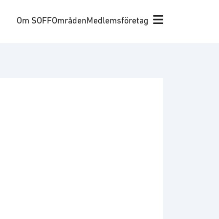
Om SOFF
Områden
Medlemsföretag