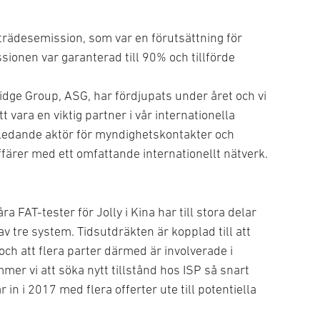
rädesemission, som var en förutsättning för
sionen var garanterad till 90% och tillförde
ge Group, ASG, har fördjupats under året och vi
vara en viktig partner i vår internationella
ledande aktör för myndighetskontakter och
affärer med ett omfattande internationellt nätverk.
ra FAT-tester för Jolly i Kina har till stora delar
 tre system. Tidsutdräkten är kopplad till att
ch att flera parter därmed är involverade i
er vi att söka nytt tillstånd hos ISP så snart
r in i 2017 med flera offerter ute till potentiella