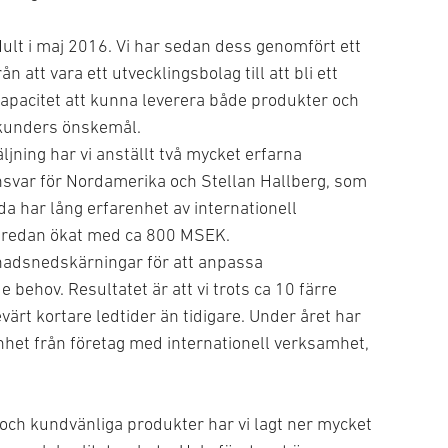
ult i maj 2016. Vi har sedan dess genomfört ett
ån att vara ett utvecklingsbolag till att bli ett
 kapacitet att kunna leverera både produkter och
a kunders önskemål.
säljning har vi anställt två mycket erfarna
nsvar för Nordamerika och Stellan Hallberg, som
da har lång erfarenhet av internationell
ar redan ökat med ca 800 MSEK.
tnadsnedskärningar för att anpassa
 behov. Resultatet är att vi trots ca 10 färre
rt kortare ledtider än tidigare. Under året har
het från företag med internationell verksamhet,
iga och kundvänliga produkter har vi lagt ner mycket