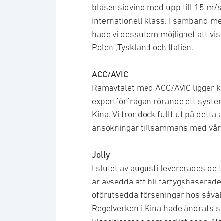
blåser sidvind med upp till 15 m/s,
internationell klass. I samband me
hade vi dessutom möjlighet att vis
Polen ,Tyskland och Italien.
ACC/AVIC
Ramavtalet med ACC/AVIC ligger kva
exportförfrågan rörande ett syste
Kina. Vi tror dock fullt ut på dett
ansökningar tillsammans med vår d
Jolly
I slutet av augusti levererades de 
är avsedda att bli fartygsbaserade
oförutsedda förseningar hos såvä
Regelverken i Kina hade ändrats så