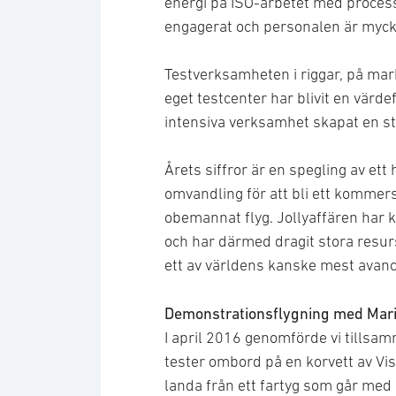
energi på ISO-arbetet med processe
engagerat och personalen är mycket
Testverksamheten i riggar, på mark
eget testcenter har blivit en värd
intensiva verksamhet skapat en st
Årets siffror är en spegling av et
omvandling för att bli ett kommer
obemannat flyg. Jollyaffären har k
och har därmed dragit stora resurse
ett av världens kanske mest avan
Demonstrationsflygning med Mar
I april 2016 genomförde vi tills
tester ombord på en korvett av Vi
landa från ett fartyg som går med