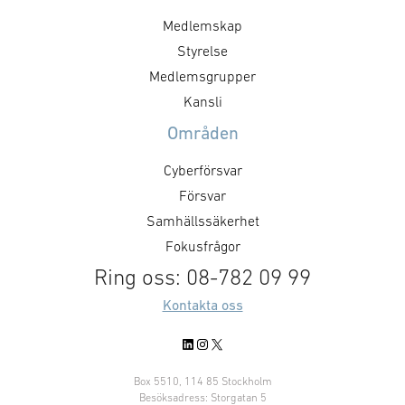
Medlemskap
Styrelse
Medlemsgrupper
Kansli
Områden
Cyberförsvar
Försvar
Samhällssäkerhet
Fokusfrågor
Ring oss: 08-782 09 99
Kontakta oss
LinkedIn
Instagram
X
Box 5510, 114 85 Stockholm
Besöksadress: Storgatan 5