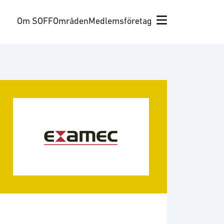
Om SOFF
Områden
Medlemsföretag