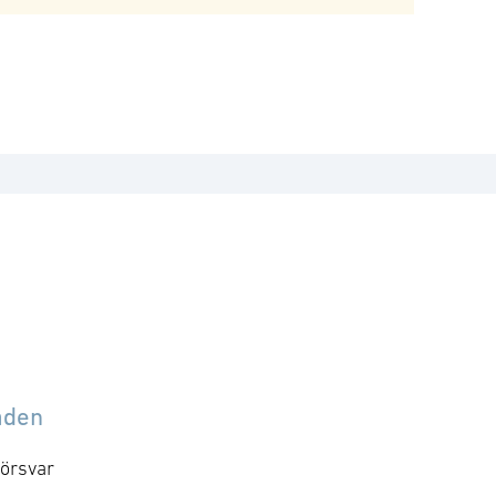
åden
örsvar