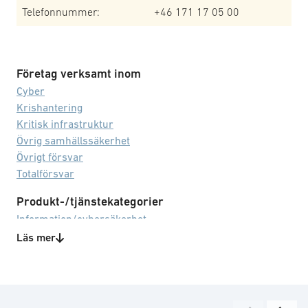
Telefonnummer:
+46 171 17 05 00
Företag verksamt inom
Cyber
Krishantering
Kritisk infrastruktur
Övrig samhällssäkerhet
Övrigt försvar
Totalförsvar
Produkt-/tjänstekategorier
Information/cybersäkerhet
IT
Läs mer
Riskhantering
Teknisk rådgivning
Teknikområden