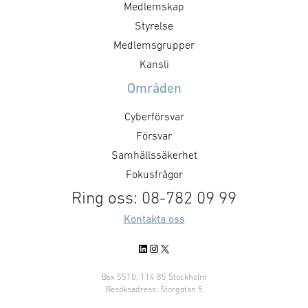
Medlemskap
kompetens inom krisberedskap
aktualiserats de
och totalförsvar. Adda stöttar
mycket genom
Styrelse
och avlastar SKR:s medlemmar
Försvarsberedni
Medlemsgrupper
genom att erbjuda avtal och
delrapport ”Mot
Kansli
tjänster inom inköp och
inriktningen av 
Områden
kompetensutveckling. Med
utformningen av 
ramavtalet kan Basalt enkelt …
försvaret 2021
Cyberförsvar
släpptes i dece
Försvar
Utmaningarna 
Samhällssäkerhet
Fokusfrågor
Ring oss: 08-782 09 99
Kontakta oss
LinkedIn
Instagram
X
Box 5510, 114 85 Stockholm
Besöksadress: Storgatan 5