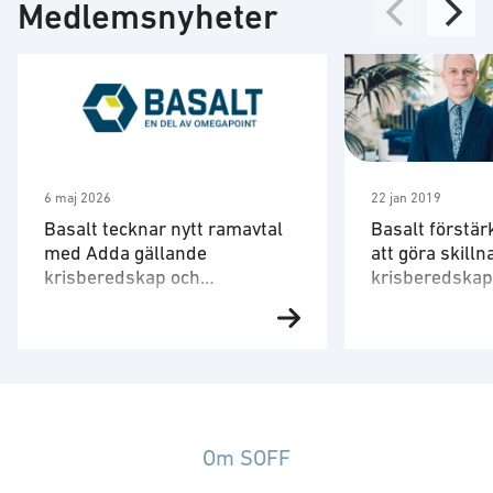
Medlemsnyheter
IT-säkerhet
Utrustning för utbildning
6 maj 2026
22 jan 2019
Basalt tecknar nytt ramavtal
Basalt förstär
med Adda gällande
att göra skilln
krisberedskap och
krisberedskap
totalförsvar
totalförsvar
Basalt har tecknat ramavtal med
En av Sveriges 
Adda och blir därmed en av de
på krisberedsk
utvalda leverantörerna inom
totalförsvar, A
Addas ramavtal för
börjar på Basalt 
Säkerhetslösningar konsulter
företagets sats
2025. Avtalet ger Addas
området. Behove
Om SOFF
medlemmar tillgång till Basalts
Sveriges bereds