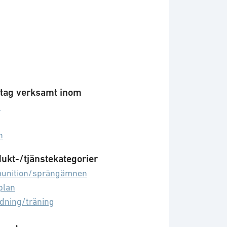
tag verksamt inom
d
n
ukt-/tjänstekategorier
unition/sprängämnen
plan
ldning/träning
nikområden