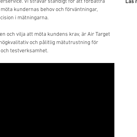
erservice. Vi strävar ständigt för att förbättra
Läs 
Dete
tt möta kundernas behov och förväntningar,
Lase
cision i mätningarna.
 och vilja att möta kundens krav, är Air Target
högkvalitativ och pålitlig mätutrustning för
 och testverksamhet.