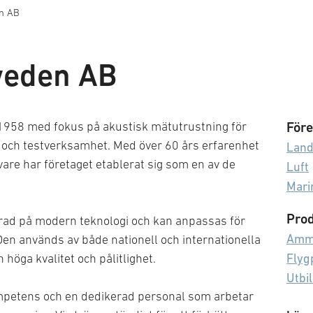
en AB
weden AB
1958 med fokus på akustisk mätutrustning för
Före
 och testverksamhet. Med över 60 års erfarenhet
Lan
givare har företaget etablerat sig som en av de
Luft
Mari
Prod
erad på modern teknologi och kan anpassas för
Amm
Den används av både nationell och internationella
Flyg
 höga kvalitet och pålitlighet.
Utbi
ompetens och en dedikerad personal som arbetar
Tek