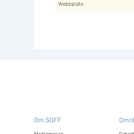
Webbplats:
Om SOFF
Omr
Medlemskap
Cyberf