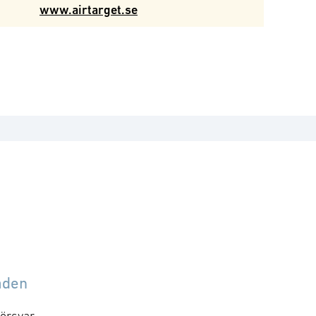
www.airtarget.se
åden
örsvar