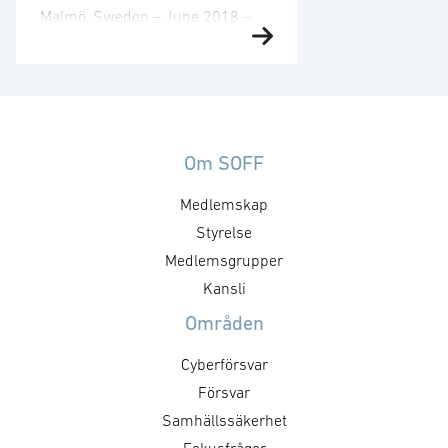
Malmö, Sweden – June 2018 –
Aimpoint, the originator and
worldwide leader in red dot
sighting technology, is proud to
introduce their new line of red
dot sights, the Aimpoint® ACRO™
(Advanced Compact Reflex Optic)
Om SOFF
series. The unique small sight
Medlemskap
design of the Aimpoint® ACRO
series electronic red-dot sight
Styrelse
was developed for use on pistols
Medlemsgrupper
…
Kansli
Områden
Cyberförsvar
Försvar
Samhällssäkerhet