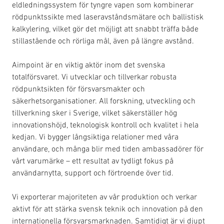
eldledningssystem för tyngre vapen som kombinerar
rödpunktssikte med laseravståndsmätare och ballistisk
kalkylering, vilket gör det möjligt att snabbt träffa både
stillastående och rörliga mål, även på längre avstånd.
Aimpoint är en viktig aktör inom det svenska
totalförsvaret. Vi utvecklar och tillverkar robusta
rödpunktsikten för försvarsmakter och
säkerhetsorganisationer. All forskning, utveckling och
tillverkning sker i Sverige, vilket säkerställer hög
innovationshöjd, teknologisk kontroll och kvalitet i hela
kedjan. Vi bygger långsiktiga relationer med våra
användare, och många blir med tiden ambassadörer för
vårt varumärke – ett resultat av tydligt fokus på
användarnytta, support och förtroende över tid.
Vi exporterar majoriteten av vår produktion och verkar
aktivt för att stärka svensk teknik och innovation på den
internationella försvarsmarknaden. Samtidigt är vi djupt