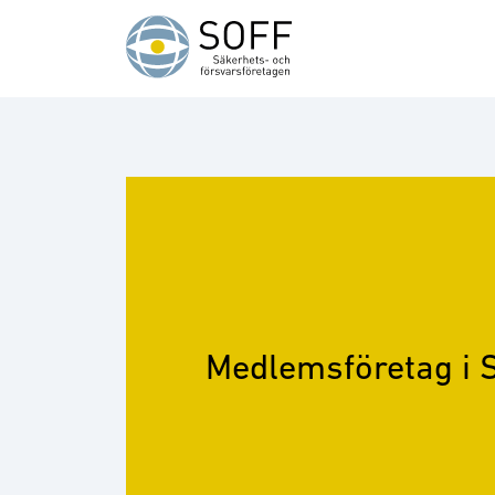
Hoppa till innehåll
Medlemsföretag i 