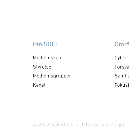
Om SOFF
Omr
Medlemskap
Cyberf
Styrelse
Försva
Medlemsgrupper
Samhä
Kansli
Fokus
© 2026 Säkerhets- och försvarsföretagen