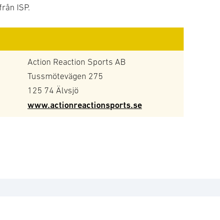
från ISP.
Action Reaction Sports AB
Tussmötevägen 275
125 74 Älvsjö
www.actionreactionsports.se