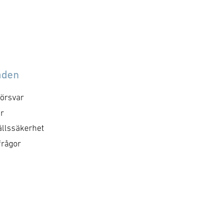
åden
örsvar
r
llssäkerhet
frågor