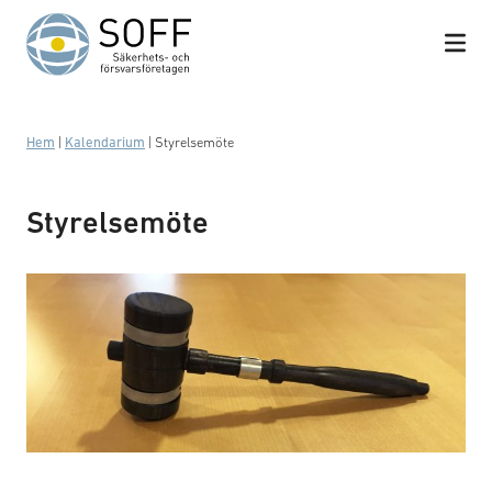
Hoppa till innehåll
Hem
|
Kalendarium
|
Styrelsemöte
Styrelsemöte