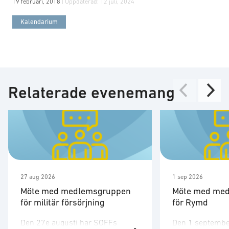
19 februari, 2018
| Uppdaterad:
12 juli, 2024
Kalendarium
Relaterade evenemang
27 aug 2026
1 sep 2026
Möte med medlemsgruppen
Möte med me
för militär försörjning
för Rymd
Den 27e augusti har SOFFs
Den 1 septembe