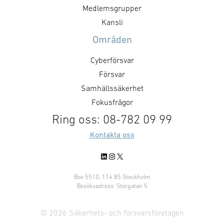
Medlemsgrupper
Kansli
Områden
Cyberförsvar
Försvar
Samhällssäkerhet
Fokusfrågor
Ring oss: 08-782 09 99
Kontakta oss
LinkedIn
Instagram
X
Box 5510, 114 85 Stockholm
Besöksadress: Storgatan 5
© 2026 Säkerhets- och försvarsföretagen