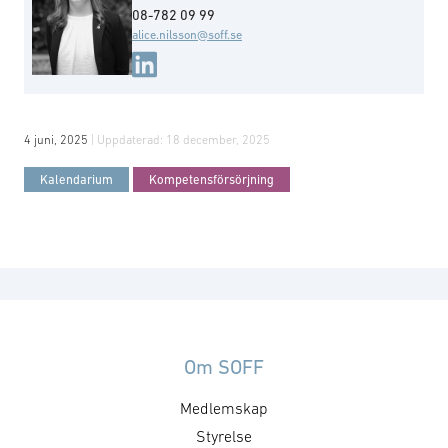
08-782 09 99
alice.nilsson@soff.se
4 juni, 2025
| Uppdaterad:
18 december, 2025
Kalendarium
Kompetensförsörjning
Om SOFF
Medlemskap
Styrelse