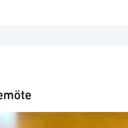
semöte