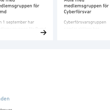
dlemsgruppen för
medlemsgruppen för
ymd
Cyberförsvar
n 1 september har
Cyberförsvarsgruppen
dlemsgruppen för Rymd
samlar aktörer hos
t tredje möte för året.
medlemsföretagen med
dlemsgruppen
intresse för och
kuserar på
verksamhet inom
nskapsuppbyggnad,
cyberförsvar,
och
farenhetsutbyte, nätverk
kommunikation och
h dialog med
ledningsfrågor. Gruppen
ndigheter samt
arbetar utefter en årligt
bassader. Mötet
fastställd handlingsplan
mmer att genomföras
med identifierade mål o
llsammans med
aktiviteter. Syftet med
åden
dlemsgruppen för
mötet är att utveckla
erförsvar och särskilt
föreningens positioner
örsvar