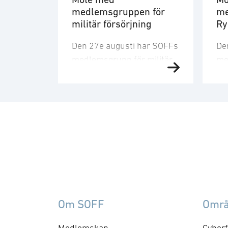
medlemsgruppen för
me
militär försörjning
R
Den 27e augusti har SOFFs
De
medlemsgrupp för militär
me
försörjning möte. SOFF:s
sit
medlemsgrupp för militär
Me
försörjning arbetar med
fo
frågor som
ku
rör upphandling, försörjningssäkerhet 
er
förmågebehov, med
oc
särskild tonvikt på
my
samverkan med FMV och
am
Försvarsmakten. Gruppen
ko
behandlar både nuvarande
ti
Om SOFF
Omr
och framtida behov och har
me
kontaktytor centralt hos
cyb
Medlemskap
Cyberf