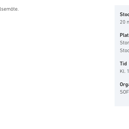
lsemöte.
Sto
20 
Plat
Stor
Sto
Tid
Kl. 
Org
SOF