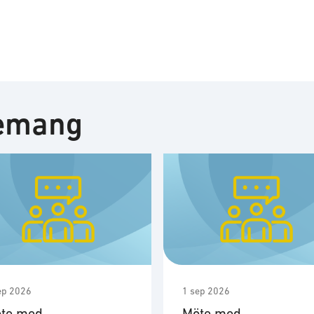
nemang
ep 2026
1 sep 2026
te med
Möte med