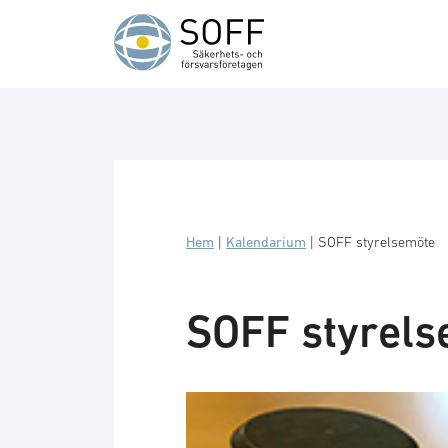
Hoppa till innehåll
Hem
|
Kalendarium
|
SOFF styrelsemöte
SOFF styrel