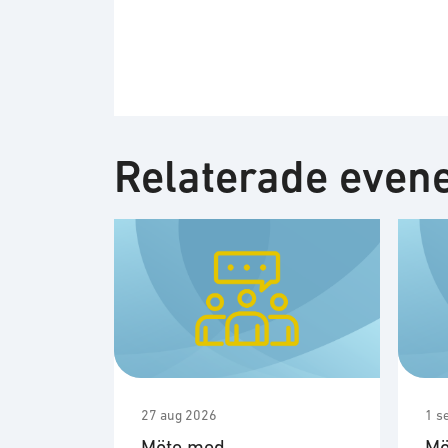
Relaterade eve
27 aug 2026
1 s
Möte med
Mö