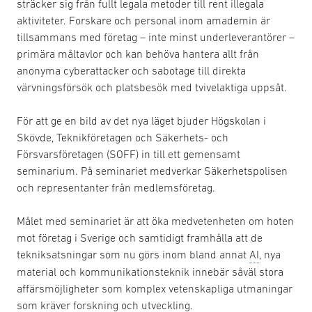
sträcker sig från fullt legala metoder till rent illegala
aktiviteter. Forskare och personal inom amademin är
tillsammans med företag – inte minst underleverantörer –
primära måltavlor och kan behöva hantera allt från
anonyma cyberattacker och sabotage till direkta
värvningsförsök och platsbesök med tvivelaktiga uppsåt.
För att ge en bild av det nya läget bjuder Högskolan i
Skövde, Teknikföretagen och Säkerhets- och
Försvarsföretagen (SOFF) in till ett gemensamt
seminarium. På seminariet medverkar Säkerhetspolisen
och representanter från medlemsföretag.
Målet med seminariet är att öka medvetenheten om hoten
mot företag i Sverige och samtidigt framhålla att de
tekniksatsningar som nu görs inom bland annat
AI
, nya
material och kommunikationsteknik innebär såväl stora
affärsmöjligheter som komplex vetenskapliga utmaningar
som kräver forskning och utveckling.