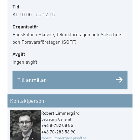
Tid
Kl. 10.00 - ca 12.15
Organisatör
Högskolan i Skövde, Teknikföretagen och Säkerhets-
och Försvarsföretagen (SOFF)
Avgift
Ingen avgift
Till anmälan
Kontaktperson
Robert Limmergård
Secretary General
+46 8-782 08 85
+46 70-283 56 90
robert.limmergard@soff.se