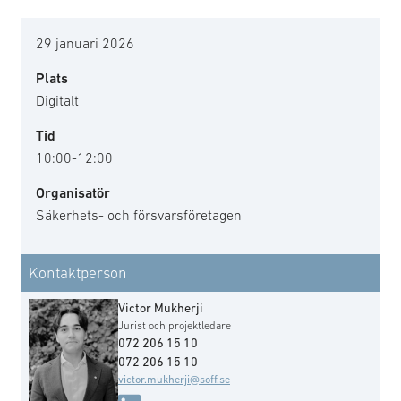
29 januari 2026
Plats
Digitalt
Tid
10:00-12:00
Organisatör
Säkerhets- och försvarsföretagen
Kontaktperson
Victor Mukherji
Jurist och projektledare
072 206 15 10
072 206 15 10
victor.mukherji@soff.se