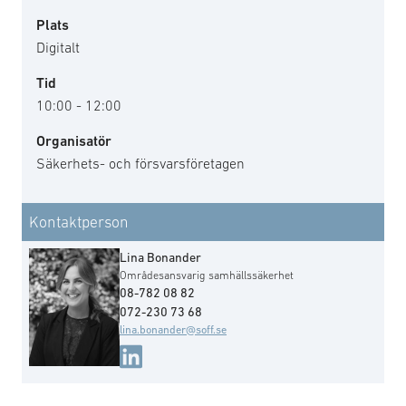
Plats
Digitalt
Tid
10:00 - 12:00
Organisatör
Säkerhets- och försvarsföretagen
Kontaktperson
Lina Bonander
Områdesansvarig samhällssäkerhet
08-782 08 82
072-230 73 68
lina.bonander@soff.se