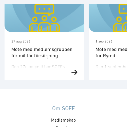
27 aug 2026
1 sep 2026
Möte med medlemsgruppen
Möte med me
för militär försörjning
för Rymd
Den 27e augusti har SOFFs
Den 1 septembe
medlemsgrupp för militär
medlemsgruppen
försörjning möte. SOFF:s
tredje möte för å
medlemsgrupp för militär
Medlemsgruppen
försörjning arbetar med frågor
kunskapsuppby
som
erfarenhetsutby
rör upphandling, försörjningssäkerhet och
dialog med myn
Om SOFF
förmågebehov, med särskild
ambassader. Mö
Medlemskap
tonvikt på samverkan med FMV
genomföras ti