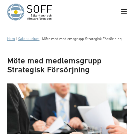
Hoppa till innehåll
Hem
|
Kalendarium
|
Möte med medlemsgrupp Strategisk Försörjning
Möte med medlemsgrupp
Strategisk Försörjning
Business meeting with work on contract