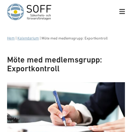
Hoppa till innehåll
Hem
|
Kalendarium
|
Möte med medlemsgrupp: Exportkontroll
Möte med medlemsgrupp:
Exportkontroll
Försvarsmarknaden - en juridisk grundkurs