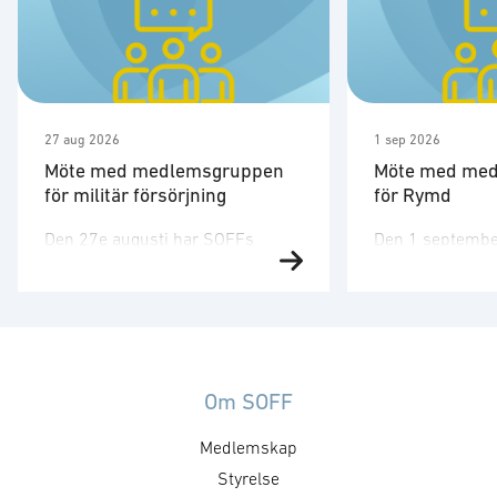
27 aug 2026
1 sep 2026
Möte med medlemsgruppen
Möte med me
för militär försörjning
för Rymd
Den 27e augusti har SOFFs
Den 1 septembe
medlemsgrupp för militär
medlemsgruppen
försörjning möte. SOFF:s
tredje möte för å
medlemsgrupp för militär
Medlemsgruppen
försörjning arbetar med frågor
kunskapsuppby
som
erfarenhetsutby
rör upphandling, försörjningssäkerhet och
dialog med myn
Om SOFF
förmågebehov, med särskild
ambassader. Mö
Medlemskap
tonvikt på samverkan med FMV
genomföras ti
och Försvarsmakten. Gruppen
Styrelse
medlemsgruppe