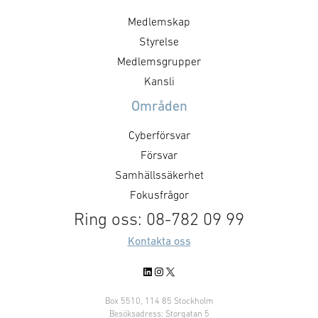
försvar. Gruppen driver dialog
samt hantera det
Medlemskap
med beslutsfattare och
samhällets ber
myndigheter, bidrar aktivt till
Styrelse
verkar för att 
utredningar och policyarbete
dialogen kring 
Medlemsgrupper
genom remissvar och andra
möjligheter. Den
Kansli
skrivelser, med särskilt fokus på
beredningsgrupp
Områden
företagens roll, …
positioner och 
området.
Cyberförsvar
Försvar
Samhällssäkerhet
Fokusfrågor
Ring oss: 08-782 09 99
Kontakta oss
LinkedIn
Instagram
X
Box 5510, 114 85 Stockholm
Besöksadress: Storgatan 5