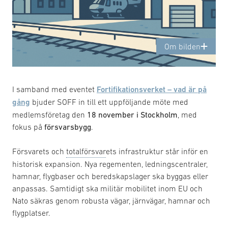
Om bilden
I samband med eventet
Fortifikationsverket – vad är på
gång
bjuder SOFF in till ett uppföljande möte med
medlemsföretag den
18 november i Stockholm
, med
fokus på
försvarsbygg
.
Försvarets och
totalförsvar
ets infrastruktur står inför en
historisk expansion. Nya regementen, ledningscentraler,
hamnar, flygbaser och beredskapslager ska byggas eller
anpassas. Samtidigt ska militär mobilitet inom EU och
Nato säkras genom robusta vägar, järnvägar, hamnar och
flygplatser.