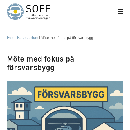
Hoppa till innehåll
Hem
|
Kalendarium
|
Möte med fokus på försvarsbygg
Möte med fokus på
försvarsbygg
AI bild