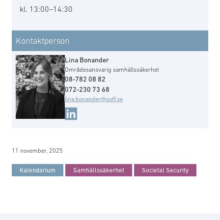
kl. 13:00–14:30
Kontaktperson
Lina Bonander
Områdesansvarig samhällssäkerhet
08-782 08 82
072-230 73 68
lina.bonander@soff.se
11 november, 2025
Kalendarium
Samhällssäkerhet
Societal Security