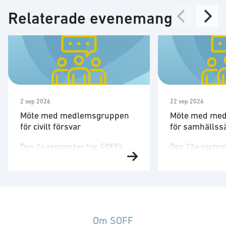
Relaterade evenemang
2 sep 2026
22 sep 2026
Möte med medlemsgruppen
Möte med me
för civilt försvar
för samhällss
Den 2a september har SOFFs
Den 22a septem
medlemsgrupp för civilt försvar
medlemsgrupp 
möte. SOFF:s medlemsgrupp för
samhällssäkerh
civilt försvar är ett forum för
Samhällssäkerh
medlemsföretag som arbetar
allt viktigare, in
med frågor kopplade till
möta nya utmanin
utvecklingen av Sveriges civila
uppbyggnaden av
Om SOFF