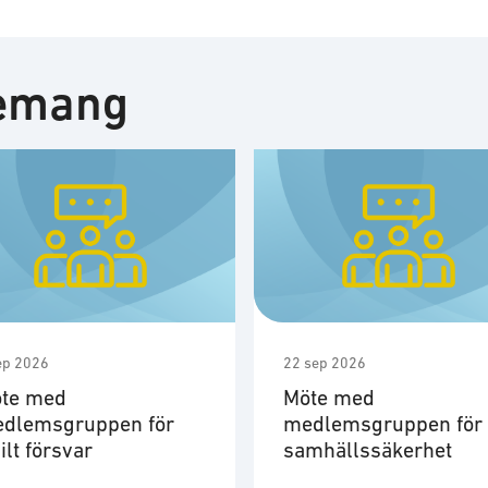
nemang
ep 2026
22 sep 2026
te med
Möte med
dlemsgruppen för
medlemsgruppen för
vilt försvar
samhällssäkerhet