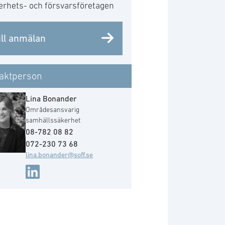
erhets- och försvarsföretagen
ill anmälan
aktperson
Lina Bonander
Områdesansvarig
samhällssäkerhet
08-782 08 82
072-230 73 68
lina.bonander@soff.se