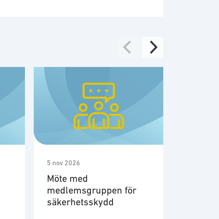
5 nov 2026
17 nov 20
Möte med
Möte m
medlemsgruppen för
medlem
säkerhetsskydd
civilt f