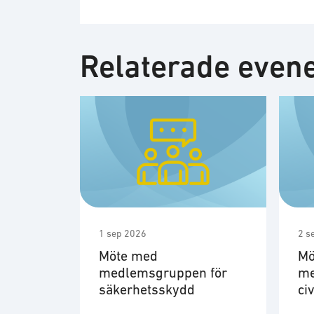
Relaterade eve
1 sep 2026
2 s
Möte med
Mö
medlemsgruppen för
me
säkerhetsskydd
ci