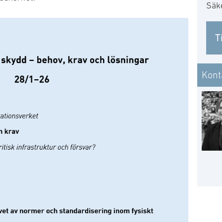
Säk
T
Kont