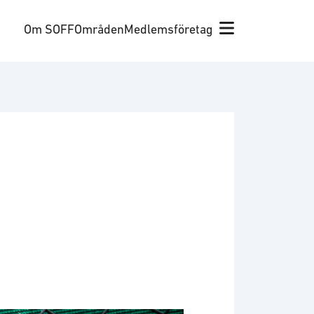
Om SOFF
Områden
Medlemsföretag