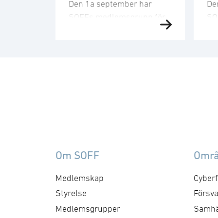
Den 1a september har
De
SOFFs medlemsgrupp för
SO
säkerhetsskydd möte.
civ
Gruppen bereder och
me
diskuterar frågor om
för
skyddsvärd information,
me
informationssäkerhet samt
ar
om det som innefattas i
kop
säkerhetskänslig
av 
verksamhet. Gruppen utgör
Gr
nätverk för
be
kunskapsuppbyggande och
myn
Om SOFF
Omr
kontakt med berörda
til
myndigheter. Fokuserat
po
Medlemskap
Cyberf
område utgörs av
re
Styrelse
Försva
Säkerhetsskyddslagen, där
skr
Medlemsgrupper
Samhä
denna grupp bör ses som
fok