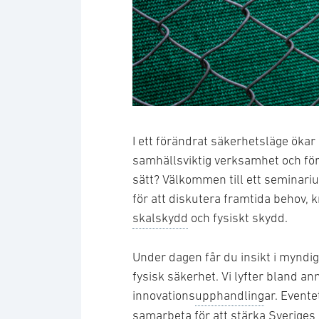
Jimmy Croona/Försvarsmakten
I ett förändrat säkerhetsläge ökar 
samhällsviktig verksamhet och för
sätt? Välkommen till ett seminari
för att diskutera framtida behov, k
skalskydd
och fysiskt skydd.
Under dagen får du insikt i myndi
fysisk säkerhet. Vi lyfter bland a
innovations
upphandling
ar. Evente
samarbeta för att stärka Sveriges