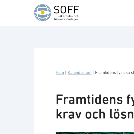
Hoppa till innehåll
Hem
|
Kalendarium
|
Framtidens fysiska s
Framtidens f
krav och lös