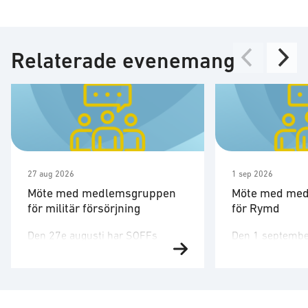
Relaterade evenemang
27 aug 2026
1 sep 2026
Möte med medlemsgruppen
Möte med me
för militär försörjning
för Rymd
Den 27e augusti har SOFFs
Den 1 septembe
medlemsgrupp för militär
medlemsgruppen
försörjning möte. SOFF:s
tredje möte för å
medlemsgrupp för militär
Medlemsgruppen
försörjning arbetar med frågor
kunskapsuppby