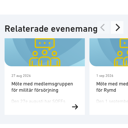
Relaterade evenemang
27 aug 2026
1 sep 2026
Möte med medlemsgruppen
Möte med me
för militär försörjning
för Rymd
Den 27e augusti har SOFFs
Den 1 septembe
medlemsgrupp för militär
medlemsgruppen
försörjning möte. SOFF:s
tredje möte för å
medlemsgrupp för militär
Medlemsgruppen