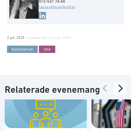
072-521 76 60
hanna.olofsson@soff.se
2 juli, 2025
| Uppdaterad:
5 januari, 2026
Kalendarium
USA
Relaterade evenemang