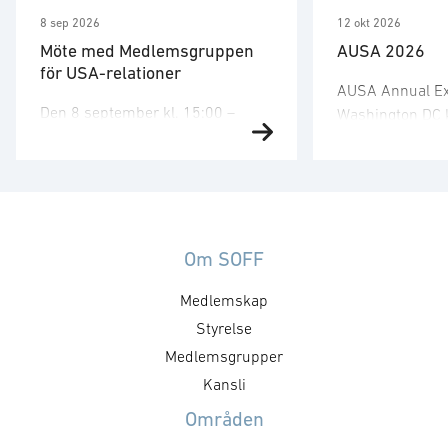
8 sep 2026
12 okt 2026
Möte med Medlemsgruppen
AUSA 2026
för USA-relationer
AUSA Annual Exp
Den 8 september kl. 15:00 –
Washington DC
17:00 har medlemsgruppen för
genomföras 12–
USA-relationer sitt andra möte
Kringaktiviteter 
för året. Medlemsgruppen
utställningen a
fokuserar på kunskapsdelning
11–14 oktober.
och nätverk kopplat till den
arrangerar SOF
amerikanska marknaden,
Om SOFF
med den svensk
marknadstillträde, regelverk, FCT
Washington D
Medlemskap
samt utställningar och aktiviteter.
aktiviteter för 
Under medlemsgruppens tredje
Styrelse
utställande för
möte kommer AUSA särskilt att
Aktiviteterna in
Medlemsgrupper
diskuteras. För mer information,
på ambassaden 
Kansli
vänligen kontakta Hanna Läs mer
och en gemens
Områden
om föreningens arbete med …
mottagning. D