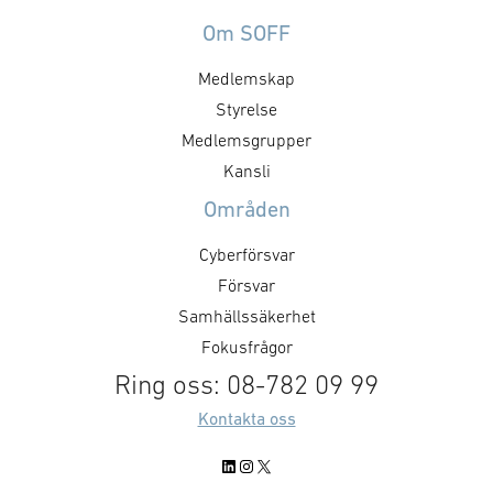
ledningssystem
att ske 2030. − Denna order
kompositstruktu
Om SOFF
understryker vårt åtagande att
på fyra av den 
erbjuda kunder en beprövad
Medlemskap
nya fregatter a
spanings- och ledningsförmåga
Styrelse
200 DEU. Orderv
för flera domäner. Det växande
miljarder krono
intresset för GlobalEye på den
Medlemsgrupper
leveranser till
globala marknaden visar att
Kansli
ske mellan 202
systemet möter de …
Områden
Cyberförsvar
Försvar
Samhällssäkerhet
Fokusfrågor
Ring oss: 08-782 09 99
Kontakta oss
LinkedIn
Instagram
X