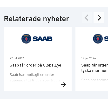
Relaterade nyheter
27 jul 2026
16 jul 2026
Saab får order på GlobalEye
Saab får order
tyska marinens
Saab har mottagit en order
Saab har tecknat
avseende två GlobalEye-flygplan
med det tyska 
från ett land i
försvarsbolaget
Mellanösternregionen.
emot en order g
Ordervärdet är 10,1 miljarder
leveranser och i
kronor och leveranser kommer