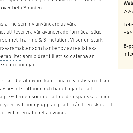
Web
 över hela Spanien.
www
ens armé som ny användare av våra
Tele
ot att leverera vår avancerade förmåga, säger
+46
ärsenhet Tr
ai
ning & Simulation. Vi ser en stark
E-po
örsvarsmakter som har behov av realistiska
inf
erabilitet
som bidrar till att soldaterna är
exa utmaningar.
er och befälhavare kan träna i realistiska miljöer
av beslutsfattande och handlingar för att
rag. Systemen kommer att ge den spanska armén
typer av träningsupplägg i allt från liten skala till
r vid internationella övningar.