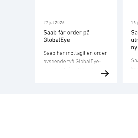
27 jul 2026
16 
Saab får order på
Sa
GlobalEye
ut
ny
Saab har mottagit en order
Sa
avseende två GlobalEye-
ko
flygplan från ett land i
ma
Mellanösternregionen.
TK
Ordervärdet är 10,1
or
miljarder kronor och
och
leveranser kommer att ske
le
2030. − Denna order
ko
understryker vårt åtagande
se
att erbjuda kunder en
ty
beprövad spanings- och