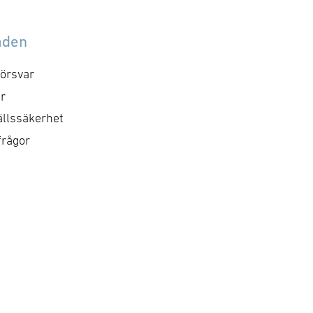
egatter av klassen MEKO
2029-2030. Kontraktet
200 DEU. Ordervärdet är
innefattar utöver de 16
åden
ka 8,7 miljarder kronor
Gripen E-flygplanen äve
 Saabs leveranser till
reservdelar och tillhöra
örsvar
MS kommer att ske
materiel och …
r
llan 2029 och …
llssäkerhet
frågor