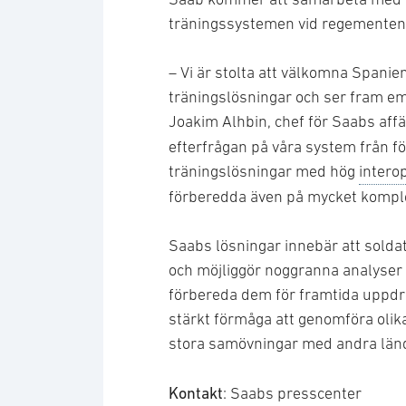
träningssystemen vid regementen
– Vi är stolta att välkomna Spani
träningslösningar och ser fram em
Joakim Alhbin, chef för Saabs aff
efterfrågan på våra system från f
träningslösningar med hög
interop
förberedda även på mycket kompl
Saabs lösningar innebär att soldat
och möjliggör noggranna analyser 
förbereda dem för framtida uppd
stärkt förmåga att genomföra olika 
stora samövningar med andra lände
Kontakt
: Saabs presscenter