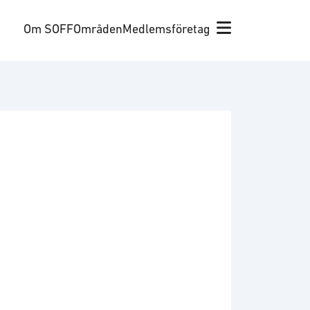
Om SOFF
Områden
Medlemsföretag