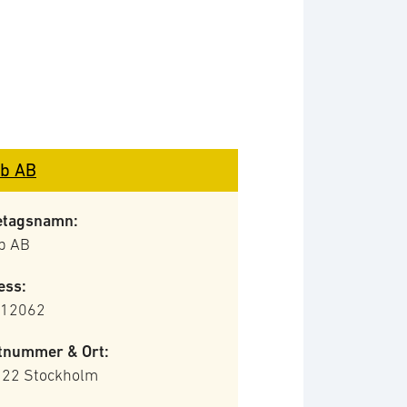
b AB
etagsnamn:
b AB
ess:
 12062
tnummer & Ort:
 22 Stockholm