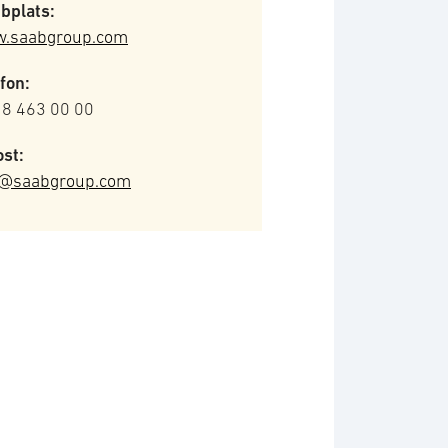
bplats:
.saabgroup.com
fon:
 8 463 00 00
st:
o@saabgroup.com