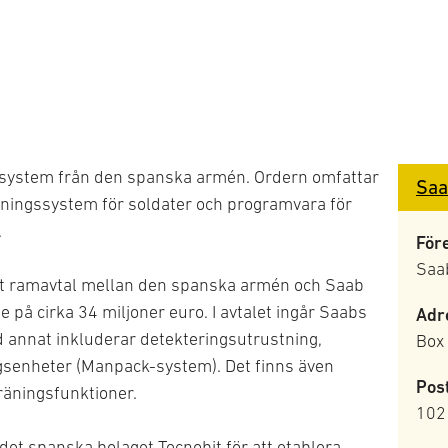
gssystem från den spanska armén. Ordern omfattar
Saa
ningssystem för soldater och programvara för
.
För
Saa
ett ramavtal mellan den spanska armén och Saab
e på cirka 34 miljoner euro. I avtalet ingår Saabs
Adr
annat inkluderar detekteringsutrustning,
Box
gsenheter (Manpack-system). Det finns även
Pos
 träningsfunktioner.
102
t spanska bolaget Tecnobit.för att etablera