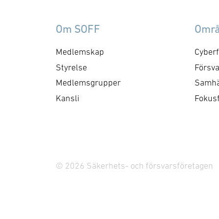
fr
ledningsförmåga för flera
A-
domäner. Det växande
Om SOFF
Omr
cir
intresset för GlobalEye på
och
den globala marknaden
Medlemskap
Cyberf
TK
visar att systemet möter de
Styrelse
Försva
me
…
Medlemsgrupper
Samhä
Kansli
Fokus
© 2026 Säkerhets- och försvarsföretagen