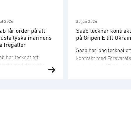
jul 2026
30 jun 2026
ab får order på att
Saab tecknar kontrakt
rusta tyska marinens
på Gripen E till Ukrai
a fregatter
Saab har idag tecknat et
ab har tecknat ett
kontrakt med Försvaret
ntrakt med det tyska
materielverk (FMV) på 1
rina försvarsbolaget
stridsflygplan av
MS och tagit emot en
typen Gripen E till Ukrai
der gällande leveranser
Orderbeloppet motsvara
 integration av
cirka 24,6 miljarder kro
dningssystem,
och ordern kommer att
mpositstrukturer och
bokas i det tredje kvarta
nsorer på fyra av den
2026. Saabs leveranser t
ska marinens nya
FMV är planerade att sk