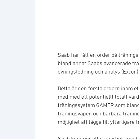
Saab har fått en order på tränin
bland annat Saabs avancerade trä
övningsledning och analys (Excon)
Detta är den första ordern inom 
med med ett potentiellt totalt värd
träningssystem GAMER som bland 
träningsvapen och bärbara tränin
möjlighet att lägga till ytterligare
Saab kommer att samarbeta med de