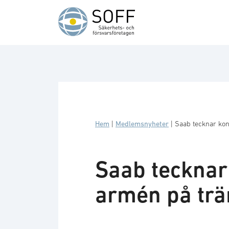
Hoppa till innehåll
Hem
|
Medlemsnyheter
|
Saab tecknar ko
Saab tecknar
armén på tr