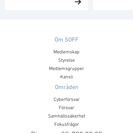
med det tyska 
från ett land i
försvarsbolaget
Mellanösternregionen.
emot en order g
Ordervärdet är 10,1 miljarder
leveranser och i
kronor och leveranser kommer
ledningssystem
att ske 2030. − Denna order
kompositstruktu
Om SOFF
understryker vårt åtagande att
på fyra av den 
erbjuda kunder en beprövad
Medlemskap
nya fregatter a
spanings- och ledningsförmåga
Styrelse
200 DEU. Orderv
för flera domäner. Det växande
miljarder krono
intresset för GlobalEye på den
Medlemsgrupper
leveranser till
globala marknaden visar att
Kansli
ske mellan 202
systemet möter de …
Områden
Cyberförsvar
Försvar
Samhällssäkerhet
Fokusfrågor