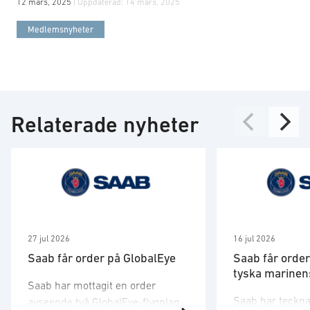
12 mars, 2025
| Uppdaterad:
14 mars, 2025
Medlemsnyheter
Relaterade nyheter
27 jul 2026
16 jul 2026
Saab får order på GlobalEye
Saab får order
tyska marinens
Saab har mottagit en order
Saab har tecknat
avseende två GlobalEye-flygplan