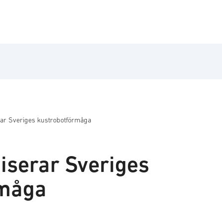
ar Sveriges kustrobotförmåga
serar Sveriges
rmåga