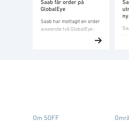
Saab får order på
Sa
GlobalEye
ut
ny
Saab har mottagit en order
Sa
avseende två GlobalEye-
ko
flygplan från ett land i
ma
Mellanösternregionen.
TK
Ordervärdet är 10,1
or
miljarder kronor och
och
leveranser kommer att ske
le
2030. − Denna order
ko
understryker vårt åtagande
se
att erbjuda kunder en
ty
beprövad spanings- och
fr
ledningsförmåga för flera
A-
domäner. Det växande
Om SOFF
Omr
cir
intresset för GlobalEye på