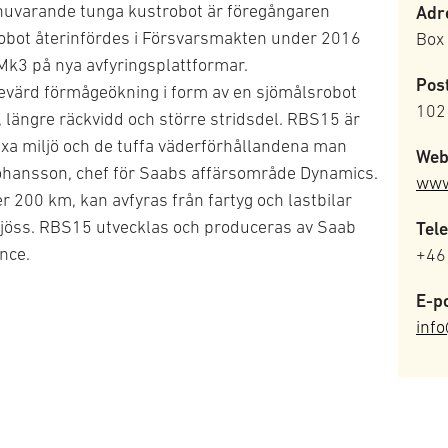
 nuvarande tunga kustrobot är föregångaren
Adr
bot återinfördes i Försvarsmakten under 2016
Box
k3 på nya avfyringsplattformar.
Pos
evärd förmågeökning i form av en sjömålsrobot
102
längre räckvidd och större stridsdel. RBS15 är
exa miljö och de tuffa väderförhållandena man
Web
Johansson, chef för Saabs affärsområde Dynamics.
www
 200 km, kan avfyras från fartyg och lastbilar
sjöss. RBS15 utvecklas och produceras av Saab
Tele
nce.
+46
E-po
inf