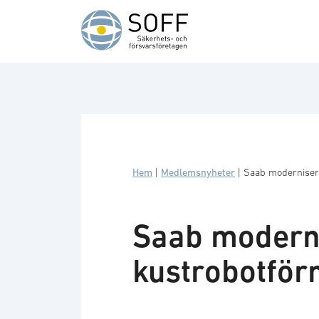
Hoppa till innehåll
Hem
|
Medlemsnyheter
|
Saab moderniser
Saab moderni
kustrobotfö