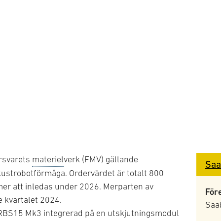
rsvarets
materiel
verk (FMV) gällande
Saa
ustrobotförmåga. Ordervärdet är totalt 800
er att inledas under 2026. Merparten av
För
e kvartalet 2024.
Saa
 RBS15 Mk3 integrerad på en utskjutningsmodul