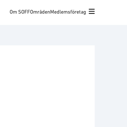
Om SOFF
Områden
Medlemsföretag