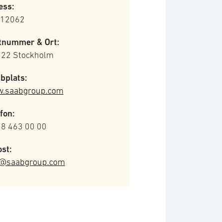
ess:
 12062
tnummer & Ort:
 22 Stockholm
bplats:
.saabgroup.com
fon:
 8 463 00 00
st:
o@saabgroup.com