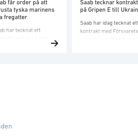
ab får order på att
Saab tecknar kontrakt
rusta tyska marinens
på Gripen E till Ukrai
a fregatter
Saab har idag tecknat et
ab har tecknat ett
kontrakt med Försvaret
ntrakt med det tyska
materielverk (FMV) på 1
rina försvarsbolaget
stridsflygplan av
MS och tagit emot en
typen Gripen E till Ukrai
der gällande leveranser
Orderbeloppet motsvara
 integration av
cirka 24,6 miljarder kro
dningssystem,
och ordern kommer att
mpositstrukturer och
bokas i det tredje kvarta
nsorer på fyra av den
2026. Saabs leveranser t
ska marinens nya
FMV är planerade att sk
egatter av klassen MEKO
2029-2030. Kontraktet
200 DEU. Ordervärdet är
innefattar utöver de 16
åden
ka 8,7 miljarder kronor
Gripen E-flygplanen äve