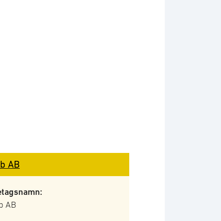
b AB
etagsnamn:
b AB