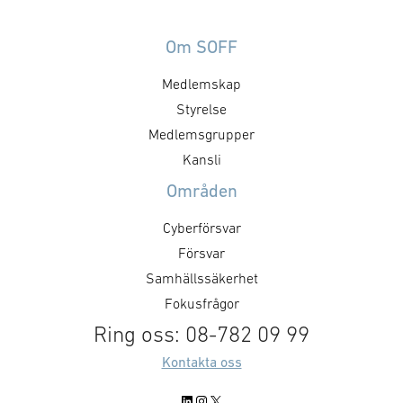
leveranser och i
kronor och leveranser kommer
ledningssystem
att ske 2030. − Denna order
kompositstruktu
Om SOFF
understryker vårt åtagande att
på fyra av den 
erbjuda kunder en beprövad
Medlemskap
nya fregatter a
spanings- och ledningsförmåga
Styrelse
200 DEU. Orderv
för flera domäner. Det växande
miljarder krono
intresset för GlobalEye på den
Medlemsgrupper
leveranser till
globala marknaden visar att
Kansli
ske mellan 202
systemet möter de …
Områden
Cyberförsvar
Försvar
Samhällssäkerhet
Fokusfrågor
Ring oss: 08-782 09 99
Kontakta oss
LinkedIn
Instagram
X