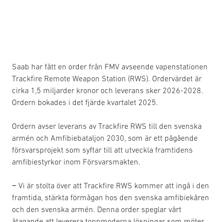
Saab har fått en order från FMV avseende vapenstationen
Trackfire Remote Weapon Station (RWS). Ordervärdet är
cirka 1,5 miljarder kronor och leverans sker 2026-2028.
Ordern bokades i det fjärde kvartalet 2025.
Ordern avser leverans av Trackfire RWS till den svenska
armén och Amfibiebataljon 2030, som är ett pågående
försvarsprojekt som syftar till att utveckla framtidens
amfibiestyrkor inom Försvarsmakten.
− Vi är stolta över att Trackfire RWS kommer att ingå i den
framtida, stärkta förmågan hos den svenska amfibiekåren
och den svenska armén. Denna order speglar vårt
åtagande att leverera toppmoderna lösningar som möter