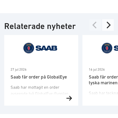
Relaterade nyheter
27 jul 2026
16 jul 2026
Saab får order på GlobalEye
Saab får order
tyska marinens
Saab har mottagit en order
Saab har tecknat
avseende två GlobalEye-flygplan
med det tyska 
från ett land i
försvarsbolaget
Mellanösternregionen.
emot en order g
Ordervärdet är 10,1 miljarder