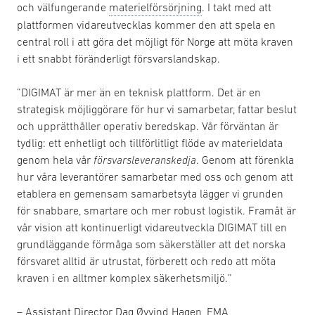
och välfungerande
materielförsörjning
. I takt med att
plattformen vidareutvecklas kommer den att spela en
central roll i att göra det möjligt för Norge att möta kraven
i ett snabbt föränderligt försvarslandskap.
”DIGIMAT är mer än en teknisk plattform. Det är en
strategisk möjliggörare för hur vi samarbetar, fattar beslut
och upprätthåller operativ beredskap. Vår förväntan är
tydlig: ett enhetligt och tillförlitligt flöde av materieldata
genom hela vår
försvarsleveranskedja
. Genom att förenkla
hur våra leverantörer samarbetar med oss och genom att
etablera en gemensam samarbetsyta lägger vi grunden
för snabbare, smartare och mer robust logistik. Framåt är
vår vision att kontinuerligt vidareutveckla DIGIMAT till en
grundläggande förmåga som säkerställer att det norska
försvaret alltid är utrustat, förberett och redo att möta
kraven i en alltmer komplex säkerhetsmiljö.”
– Assistant Director Dag Øyvind Hagen, FMA