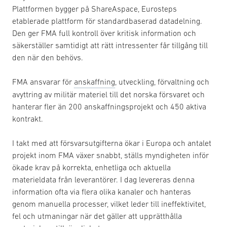
Plattformen bygger på ShareAspace, Eurosteps
etablerade plattform för standardbaserad datadelning.
Den ger FMA full kontroll över kritisk information och
säkerställer samtidigt att rätt intressenter får tillgång till
den när den behövs.
FMA ansvarar för
anskaffning
, utveckling, förvaltning och
avyttring av militär materiel till det norska försvaret och
hanterar fler än 200 anskaffningsprojekt och 450 aktiva
kontrakt.
I takt med att försvarsutgifterna ökar i Europa och antalet
projekt inom FMA växer snabbt, ställs myndigheten inför
ökade krav på korrekta, enhetliga och aktuella
materieldata från leverantörer. I dag levereras denna
information ofta via flera olika kanaler och hanteras
genom manuella processer, vilket leder till ineffektivitet,
fel och utmaningar när det gäller att upprätthålla